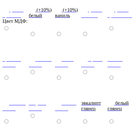
(+10%)
(+10%)
(+10%)
(+10%)
(+10%)
красный
белый
ваниль
желтый
оранжевый
Цвет МДФ:
красный
ваниль
лайм
оранж
шоколад
глянец
глянец
глянец
глянец
глянец
сливки
голубой
синий
эвкалипт
белый
глянец
глянец
глянец
глянец
глянец