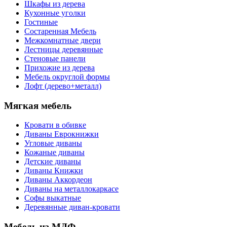
Шкафы из дерева
Кухонные уголки
Гостиные
Состаренная Мебель
Межкомнатные двери
Лестницы деревянные
Стеновые панели
Прихожие из дерева
Мебель округлой формы
Лофт (дерево+металл)
Мягкая мебель
Кровати в обивке
Диваны Еврокнижки
Угловые диваны
Кожаные диваны
Детские диваны
Диваны Книжки
Диваны Аккордеон
Диваны на металлокаркасе
Софы выкатные
Деревянные диван-кровати
Мебель из МДФ