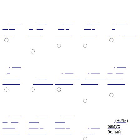
ноче
(+7%)
(+7%)
(+7%)
(+7%)
мария
бодега
дезира
дезира
дуб
луиза
белый
светлая
темная
французский
(+7%)
(+7%)
дуб
(+7%)
(+7%)
индиан
кельтик
(+7%)
дуб сонома
дуб сонома
эбони
светлый
дуб сонома
светлый
темный
светлый
(+7%)
(+7%)
(+7%)
индиан
ноче
ноче
(+7%)
эбони
ногаро
ногаро
(+7%)
рамух
темный
светлый
темный
пикар
белый