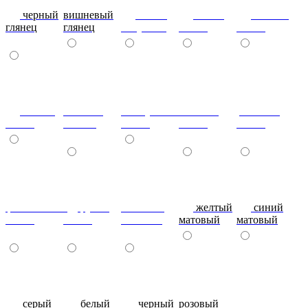
черный
вишневый
глянец
сталь-
яблоко-
глянец
глянец
капучино
глянец
глянец
сизый-
темный-
жемчужный-
желтый-
розовый-
глянец
шоколад
глянец
глянец
глянец
фиолетовый-
рубин
эвкалипт
желтый
синий
глянец
глянец
матовый
матовый
матовый
серый
белый
черный
розовый
красный