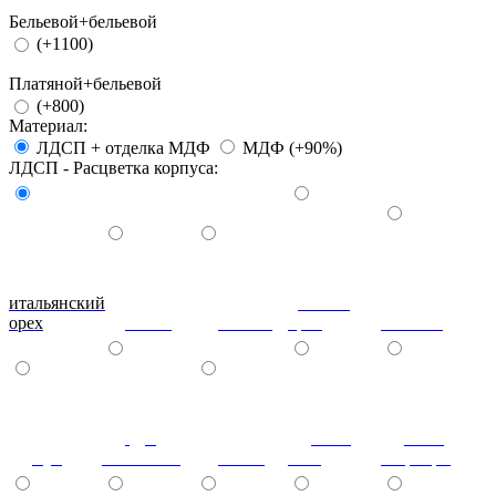
Бельевой+бельевой
(+1100)
Платяной+бельевой
(+800)
Материал:
ЛДСП + отделка МДФ
МДФ (+90%)
ЛДСП - Расцветка корпуса:
итальянский
донской
орех
ольха
вишня
орех
махагон
дуб
ноче
ноче
бук
молочный
венге
экко
гварнери