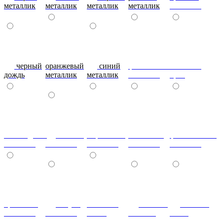
металлик
металлик
металлик
металлик
металлик
черный
оранжевый
синий
фиолетовый
металлик
дождь
металлик
металлик
металлик
бриз
шоколадный
т.синий
морковный
салатовый
фисташковый
металлик
металлик
металлик
металлик
металлик
кремовый
лагуна
металлик
Гобелен
Гобелен
металлик
металлик
олива
Золотой
Пинк