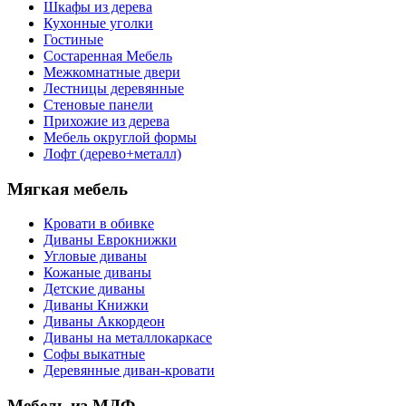
Шкафы из дерева
Кухонные уголки
Гостиные
Состаренная Мебель
Межкомнатные двери
Лестницы деревянные
Стеновые панели
Прихожие из дерева
Мебель округлой формы
Лофт (дерево+металл)
Мягкая мебель
Кровати в обивке
Диваны Еврокнижки
Угловые диваны
Кожаные диваны
Детские диваны
Диваны Книжки
Диваны Аккордеон
Диваны на металлокаркасе
Софы выкатные
Деревянные диван-кровати
Мебель из МДФ