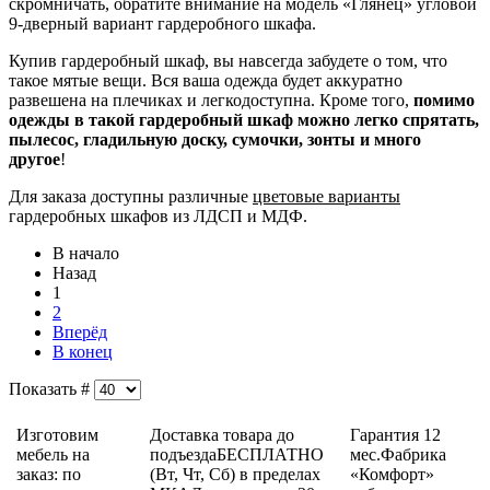
скромничать, обратите внимание на модель «Глянец» угловой
9-дверный вариант гардеробного шкафа.
Купив гардеробный шкаф, вы навсегда забудете о том, что
такое мятые вещи. Вся ваша одежда будет аккуратно
развешена на плечиках и легкодоступна. Кроме того,
помимо
одежды в такой гардеробный шкаф можно легко спрятать,
пылесос, гладильную доску, сумочки, зонты и много
другое
!
Для заказа доступны различные
цветовые варианты
гардеробных шкафов из ЛДСП и МДФ.
В начало
Назад
1
2
Вперёд
В конец
Показать #
Изготовим
Доставка товара до
Гарантия 12
мебель на
подъездаБЕСПЛАТНО
мес.Фабрика
заказ: по
(Вт, Чт, Сб) в пределах
«Комфорт»