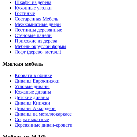
Шкафы из дерева
Кухонные уголки
Гостиные
Состаренная Мебель
Межкомнатные двери
Лестницы деревянные
Стеновые панели
Прихожие из дерева
Мебель округлой формы
Лофт (дерево+металл)
Мягкая мебель
Кровати в обивке
Диваны Еврокнижки
Угловые диваны
Кожаные диваны
Детские диваны
Диваны Книжки
Диваны Аккордеон
Диваны на металлокаркасе
Софы выкатные
Деревянные диван-кровати
Мебель из МДФ