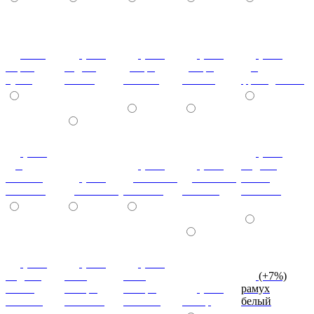
ноче
(+7%)
(+7%)
(+7%)
(+7%)
мария
бодега
дезира
дезира
дуб
луиза
белый
светлая
темная
французский
(+7%)
(+7%)
дуб
(+7%)
(+7%)
индиан
кельтик
(+7%)
дуб сонома
дуб сонома
эбони
светлый
дуб сонома
светлый
темный
светлый
(+7%)
(+7%)
(+7%)
индиан
ноче
ноче
(+7%)
эбони
ногаро
ногаро
(+7%)
рамух
темный
светлый
темный
пикар
белый