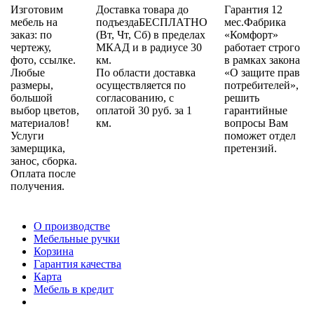
Изготовим
Доставка товара до
Гарантия 12
мебель на
подъездаБЕСПЛАТНО
мес.Фабрика
заказ: по
(Вт, Чт, Сб) в пределах
«Комфорт»
чертежу,
МКАД и в радиусе 30
работает строго
фото, ссылке.
км.
в рамках закона
Любые
По области доставка
«О защите прав
размеры,
осуществляется по
потребителей»,
большой
согласованию, с
решить
выбор цветов,
оплатой 30 руб. за 1
гарантийные
материалов!
км.
вопросы Вам
Услуги
поможет отдел
замерщика,
претензий.
занос, сборка.
Оплата после
получения.
О производстве
Мебельные ручки
Корзина
Гарантия качества
Карта
Мебель в кредит