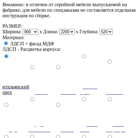
Внимание:
в отличии от серийной мебели выпускаемой на
фабрике, для мебели по спецзаказам не составляется отдельная
инструкция по сборке.
РАЗМЕР:
Ширина:
x
Длина:
x
Глубина:
Материал:
ЛДСП + фасад МДФ
ЛДСП - Расцветка корпуса:
итальянский
донской
орех
ольха
вишня
орех
махагон
дуб
ноче
ноче
бук
молочный
венге
экко
гварнери