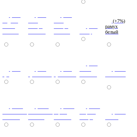
(+7%)
(+7%)
(+7%)
индиан
ноче
ноче
(+7%)
эбони
ногаро
ногаро
(+7%)
рамух
темный
светлый
темный
пикар
белый
(+7%)
(+7%)
(+7%)
(+7%)
венге
(+10%)
туя
туя светлая
туя темная
светлый
коко-боло
(+10%)
(+10%)
(+10%)
(+20%)
ясень шимо
ясень шимо
береза
зебрано
(+10%)
светлый
темный
снежная
сахара
cиний