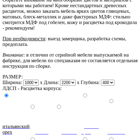
которыми мы работаем! Кроме нестандартных древесных
расцветок, можно заказать мебель ярких цветов глянцевых,
матовых, блеск-металлик и даже фактурных МДФ: стильно
смотрится МДФ под гобелен, кожу и расцветка под крокодила
- рекомендуем!
При необходимости
: выезд замерщика, разработка схемы,
предоплата.
Внимание:
в отличии от серийной мебели выпускаемой на
фабрике, для мебели по спецзаказам не составляется отдельная
инструкция по сборке.
РАЗМЕР:
Ширина:
x
Длина:
x
Глубина:
ЛДСП - Расцветка корпуса:
итальянский
донской
орех
ольха
вишня
орех
махагон