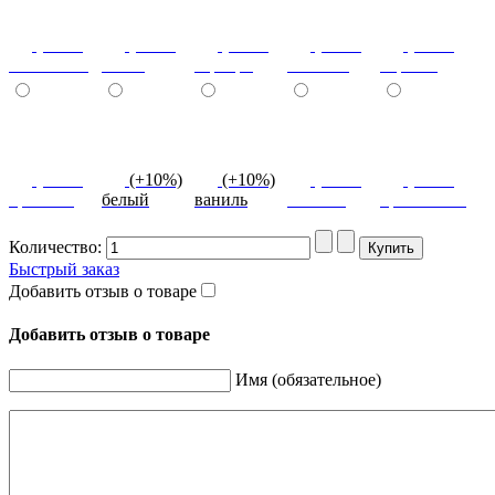
(+10%)
(+10%)
(+10%)
(+10%)
(+10%)
салатовый
титан
серебро
платина
черный
(+10%)
(+10%)
(+10%)
(+10%)
(+10%)
красный
белый
ваниль
желтый
оранжевый
Количество:
Быстрый заказ
Добавить отзыв о товаре
Добавить отзыв о товаре
Имя (обязательное)