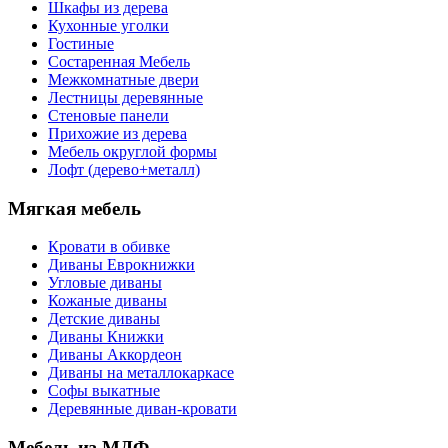
Шкафы из дерева
Кухонные уголки
Гостиные
Состаренная Мебель
Межкомнатные двери
Лестницы деревянные
Стеновые панели
Прихожие из дерева
Мебель округлой формы
Лофт (дерево+металл)
Мягкая мебель
Кровати в обивке
Диваны Еврокнижки
Угловые диваны
Кожаные диваны
Детские диваны
Диваны Книжки
Диваны Аккордеон
Диваны на металлокаркасе
Софы выкатные
Деревянные диван-кровати
Мебель из МДФ