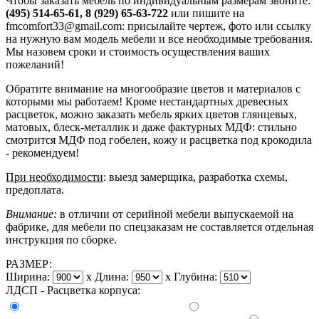
Чтобы заказать мебель по индивидуальным размерам звоните:
(495) 514-65-61, 8 (929) 65-63-722
или пишите на
fmcomfort33@gmail.com: присылайте чертеж, фото или ссылку
на нужную вам модель мебели и все необходимые требования.
Мы назовем сроки и стоимость осуществления ваших
пожеланий!
Обратите внимание на многообразие цветов и материалов с
которыми мы работаем! Кроме нестандартных древесных
расцветок, можно заказать мебель ярких цветов глянцевых,
матовых, блеск-металлик и даже фактурных МДФ: стильно
смотрится МДФ под гобелен, кожу и расцветка под крокодила
- рекомендуем!
При необходимости
: выезд замерщика, разработка схемы,
предоплата.
Внимание:
в отличии от серийной мебели выпускаемой на
фабрике, для мебели по спецзаказам не составляется отдельная
инструкция по сборке.
РАЗМЕР:
Ширина:
x
Длина:
x
Глубина:
ЛДСП - Расцветка корпуса: