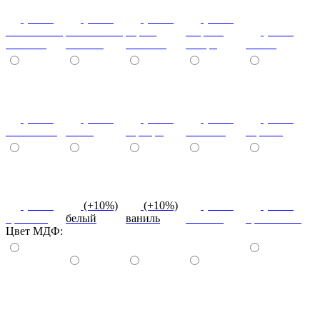
(+10%)
(+10%)
(+10%)
(+20%)
ясень шимо
ясень шимо
береза
зебрано
(+10%)
светлый
темный
снежная
сахара
cиний
(+10%)
(+10%)
(+10%)
(+10%)
(+10%)
салатовый
титан
серебро
платина
черный
(+10%)
(+10%)
(+10%)
(+10%)
(+10%)
красный
белый
ваниль
желтый
оранжевый
Цвет МДФ:
красный
ваниль
лайм
оранж
шоколад