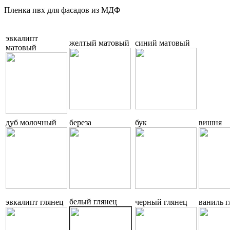
Пленка пвх для фасадов из МДФ
эвкалипт
желтый матовый
синий матовый
матовый
дуб молочный
береза
бук
вишня
белый глянец
эвкалипт глянец
черный глянец
ваниль г