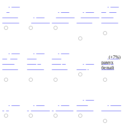
(+7%)
(+7%)
дуб
(+7%)
(+7%)
индиан
кельтик
(+7%)
дуб сонома
дуб сонома
эбони
светлый
дуб сонома
светлый
темный
светлый
(+7%)
(+7%)
(+7%)
индиан
ноче
ноче
(+7%)
эбони
ногаро
ногаро
(+7%)
рамух
темный
светлый
темный
пикар
белый
(+7%)
(+7%)
(+7%)
(+7%)
венге
(+10%)
туя
туя светлая
туя темная
светлый
коко-боло