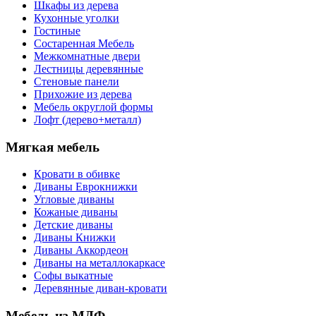
Шкафы из дерева
Кухонные уголки
Гостиные
Состаренная Мебель
Межкомнатные двери
Лестницы деревянные
Стеновые панели
Прихожие из дерева
Мебель округлой формы
Лофт (дерево+металл)
Мягкая мебель
Кровати в обивке
Диваны Еврокнижки
Угловые диваны
Кожаные диваны
Детские диваны
Диваны Книжки
Диваны Аккордеон
Диваны на металлокаркасе
Софы выкатные
Деревянные диван-кровати
Мебель из МДФ