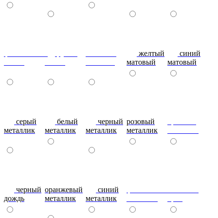
фиолетовый-
рубин
эвкалипт
желтый
синий
глянец
глянец
матовый
матовый
матовый
серый
белый
черный
розовый
красный
металлик
металлик
металлик
металлик
металлик
черный
оранжевый
синий
фиолетовый
металлик
дождь
металлик
металлик
металлик
бриз