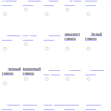
глянец
глянец
глянец
глянец
глянец
сливки
голубой
синий
эвкалипт
белый
глянец
глянец
глянец
глянец
глянец
черный
вишневый
глянец
сталь-
яблоко-
глянец
глянец
капучино
глянец
глянец
сизый-
темный-
жемчужный-
желтый-
розовый-
глянец
шоколад
глянец
глянец
глянец