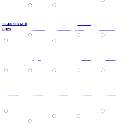
итальянский
донской
орех
ольха
вишня
орех
махагон
дуб
ноче
ноче
бук
молочный
венге
экко
гварнери
ноче
(+7%)
(+7%)
(+7%)
(+7%)
мария
бодега
дезира
дезира
дуб
луиза
белый
светлая
темная
французский