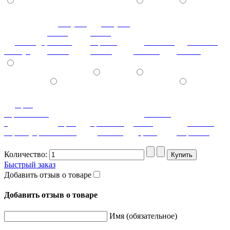
летучая
летучая
мышь
мышь
лаванда
ваниль
черный
мозаика
мозаика
жемчуг
глянец
глянец
светлая
темная
орех
королевский
патина
с
орех
ореховый
белое
патина
перламутром
светлый
дубослив
дерево
миртовая
Количество:
Быстрый заказ
Добавить отзыв о товаре
Добавить отзыв о товаре
Имя (обязательное)