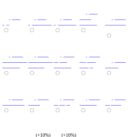
(+7%)
(+7%)
(+7%)
(+7%)
венге
(+10%)
туя
туя светлая
туя темная
светлый
коко-боло
(+10%)
(+10%)
(+10%)
(+20%)
ясень шимо
ясень шимо
береза
зебрано
(+10%)
светлый
темный
снежная
сахара
cиний
(+10%)
(+10%)
(+10%)
(+10%)
(+10%)
салатовый
титан
серебро
платина
черный
(+10%)
(+10%)
(+10%)
(+10%)
(+10%)