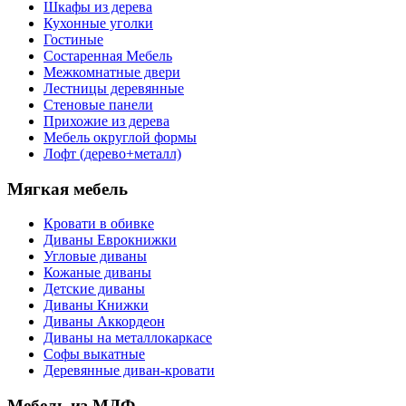
Шкафы из дерева
Кухонные уголки
Гостиные
Состаренная Мебель
Межкомнатные двери
Лестницы деревянные
Стеновые панели
Прихожие из дерева
Мебель округлой формы
Лофт (дерево+металл)
Мягкая мебель
Кровати в обивке
Диваны Еврокнижки
Угловые диваны
Кожаные диваны
Детские диваны
Диваны Книжки
Диваны Аккордеон
Диваны на металлокаркасе
Софы выкатные
Деревянные диван-кровати
Мебель из МДФ