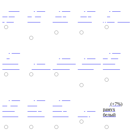
ноче
(+7%)
(+7%)
(+7%)
(+7%)
мария
бодега
дезира
дезира
дуб
луиза
белый
светлая
темная
французский
(+7%)
(+7%)
дуб
(+7%)
(+7%)
индиан
кельтик
(+7%)
дуб сонома
дуб сонома
эбони
светлый
дуб сонома
светлый
темный
светлый
(+7%)
(+7%)
(+7%)
индиан
ноче
ноче
(+7%)
эбони
ногаро
ногаро
(+7%)
рамух
темный
светлый
темный
пикар
белый