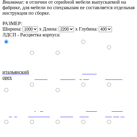
Внимание:
в отличии от серийной мебели выпускаемой на
фабрике, для мебели по спецзаказам не составляется отдельная
инструкция по сборке.
РАЗМЕР:
Ширина:
x
Длина:
x
Глубина:
ЛДСП - Расцветка корпуса:
итальянский
донской
орех
ольха
вишня
орех
махагон
дуб
ноче
ноче
бук
молочный
венге
экко
гварнери