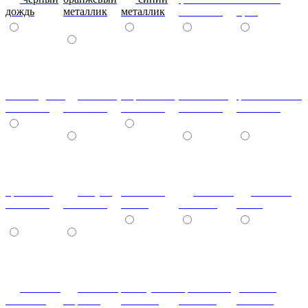
дождь
металлик
металлик
металлик
бриз
шоколадный
т.синий
морковный
салатовый
фисташковый
металлик
металлик
металлик
металлик
металлик
кремовый
лагуна
металлик
Гобелен
Гобелен
металлик
металлик
олива
Золотой
Пинк
Гобелен
Гобелен
Жемчужный
Бронзовый
розовый
Платина
Чёрный
Гобелен
Гобелен
гобелен