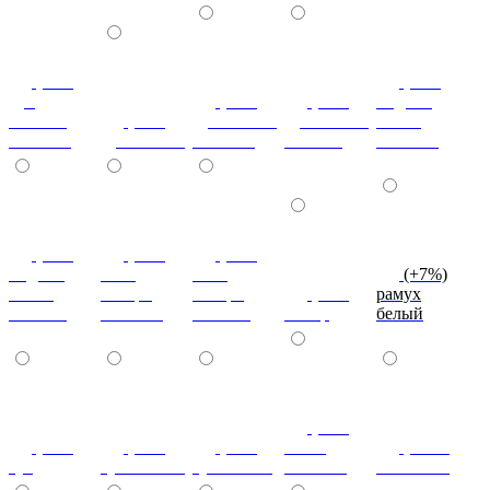
(+7%)
(+7%)
дуб
(+7%)
(+7%)
индиан
кельтик
(+7%)
дуб сонома
дуб сонома
эбони
светлый
дуб сонома
светлый
темный
светлый
(+7%)
(+7%)
(+7%)
индиан
ноче
ноче
(+7%)
эбони
ногаро
ногаро
(+7%)
рамух
темный
светлый
темный
пикар
белый
(+7%)
(+7%)
(+7%)
(+7%)
венге
(+10%)
туя
туя светлая
туя темная
светлый
коко-боло