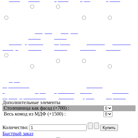
летучая
летучая
мышь
мышь
лаванда
ваниль
черный
мозаика
мозаика
жемчуг
глянец
глянец
светлая
темная
орех
королевский
патина
с
орех
ореховый
белое
патина
перламутром
светлый
дубослив
дерево
миртовая
Дополнительные элементы
Столешница как фасад (+700) :
Весь комод из МДФ (+1500) :
Количество:
Быстрый заказ