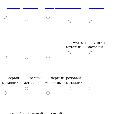
сизый-
темный-
жемчужный-
желтый-
розовый-
глянец
шоколад
глянец
глянец
глянец
фиолетовый-
рубин
эвкалипт
желтый
синий
глянец
глянец
матовый
матовый
матовый
серый
белый
черный
розовый
красный
металлик
металлик
металлик
металлик
металлик
черный
оранжевый
синий
фиолетовый
металлик