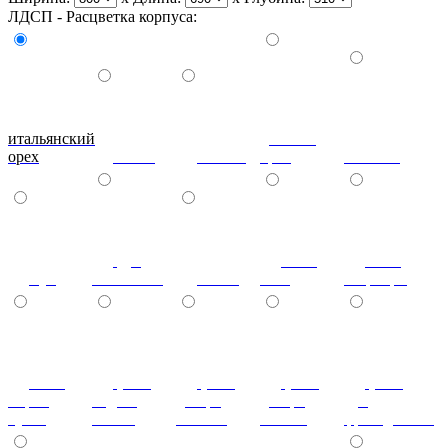
ЛДСП - Расцветка корпуса:
итальянский
донской
орех
ольха
вишня
орех
махагон
дуб
ноче
ноче
бук
молочный
венге
экко
гварнери
ноче
(+7%)
(+7%)
(+7%)
(+7%)
мария
бодега
дезира
дезира
дуб
луиза
белый
светлая
темная
французский