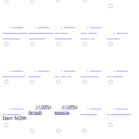
(+10%)
(+10%)
(+10%)
(+20%)
ясень шимо
ясень шимо
береза
зебрано
(+10%)
светлый
темный
снежная
сахара
cиний
(+10%)
(+10%)
(+10%)
(+10%)
(+10%)
салатовый
титан
серебро
платина
черный
(+10%)
(+10%)
(+10%)
(+10%)
(+10%)
красный
белый
ваниль
желтый
оранжевый
Цвет МДФ: