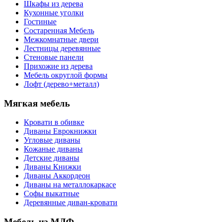
Шкафы из дерева
Кухонные уголки
Гостиные
Состаренная Мебель
Межкомнатные двери
Лестницы деревянные
Стеновые панели
Прихожие из дерева
Мебель округлой формы
Лофт (дерево+металл)
Мягкая мебель
Кровати в обивке
Диваны Еврокнижки
Угловые диваны
Кожаные диваны
Детские диваны
Диваны Книжки
Диваны Аккордеон
Диваны на металлокаркасе
Софы выкатные
Деревянные диван-кровати
Мебель из МДФ