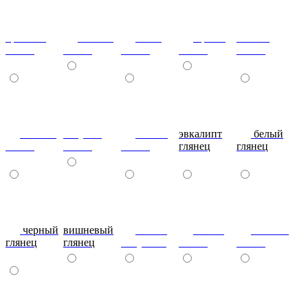
красный
ваниль
лайм
оранж
шоколад
глянец
глянец
глянец
глянец
глянец
сливки
голубой
синий
эвкалипт
белый
глянец
глянец
глянец
глянец
глянец
черный
вишневый
глянец
сталь-
яблоко-
глянец
глянец
капучино
глянец
глянец