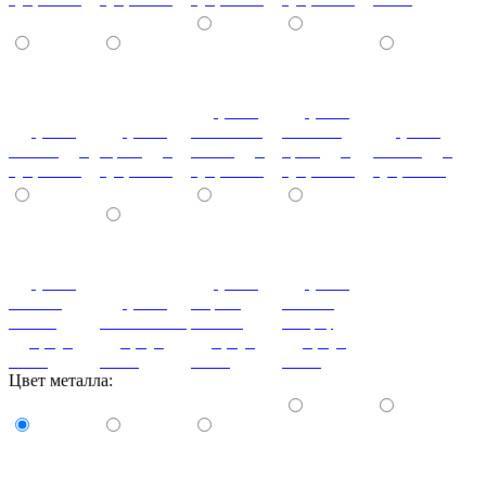
(+170)
(+170)
(+170)
(+170)
Слоновая
Темный
(+170)
Ольха (дуб,
Орех (дуб,
кость (дуб,
орех (дуб,
Венге (дуб,
бук, ясень)
бук, ясень)
бук, ясень)
бук, ясень)
бук, ясень)
(+170)
(+170)
(+170)
Темная
(+170)
Серый
Вишня
Олива
Оливковый
камень
оксфорд
(дуб, бук,
(дуб, бук,
(дуб, бук,
(дуб, бук,
ясень)
ясень)
ясень)
ясень)
Цвет металла: