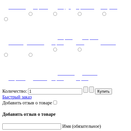
Желтый
Оранж
Бордо
Красный
Голубой
Черно-
Серый-
Синий
Зеленый
серый
агат
Шоколад
Светло-
Темно-
Черный
Белый
серый
серый
Количество:
Быстрый заказ
Добавить отзыв о товаре
Добавить отзыв о товаре
Имя (обязательное)