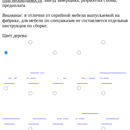
При необходимости
: выезд замерщика, разработка схемы,
предоплата.
Внимание:
в отличии от серийной мебели выпускаемой на
фабрике, для мебели по спецзаказам не составляется отдельная
инструкция по сборке.
Цвет дерева:
Донскрй
Итальянский
Бук
орех
Дуб
Груша
орех
(сосна)
(сосна)
(сосна)
(сосна)
(сосна)
Темный
Махагон
Ольха
Орех
орех
Венге
(сосна)
(сосна)
(сосна)
(сосна)
(сосна)