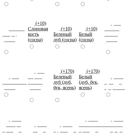
(+10)
(+10)
Вишня
Слоновая
(+10)
(+10)
Темная
оксфорд
кость
Беленый
Белый
Олива
(сосна)
(сосна)
дуб (сосна)
(сосна)
(сосна)
(+10)
(+170)
(+170)
(+10)
Серый
Беленый
Белый
(+170)
Оливковый
камень
дуб (дуб,
(дуб, бук,
Бук (дуб,
(сосна)
(сосна)
бук, ясень)
ясень)
бук, ясень)
(+170)
(+170)
(+170)
Донскрй
(+170)
(+170)
Итальянский
Махагон
орех (дуб,
Дуб (дуб,
Груша (дуб,
орех (дуб,
(дуб, бук,
бук, ясень)
бук, ясень)
бук, ясень)
бук, ясень)
ясень)