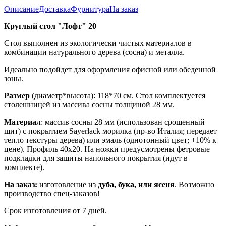
Описание
Доставка
Фурнитура
На заказ
Круглый стол "Лофт" 20
Стол выполнен из экологически чистых материалов в
комбинации натурального дерева (сосна) и металла.
Идеально подойдет для оформления офисной или обеденной
зоны.
Размер
(диаметр*высота): 118*70 см. Стол комплектуется
столешницей из массива сосны толщиной 28 мм.
Материал
: массив сосны 28 мм (использован срощенный
щит) с покрытием Sayerlack морилка (пр-во Италия; передает
тепло текстуры дерева) или эмаль (однотонный цвет; +10% к
цене). Профиль 40х20. На ножки предусмотрены фетровые
подкладки для защиты напольного покрытия (идут в
комплекте).
На заказ:
изготовление из
дуба, бука, или ясеня
. Возможно
производство спец-заказов!
Срок изготовления от 7 дней.