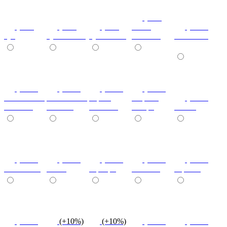
(+7%)
(+7%)
(+7%)
(+7%)
венге
(+10%)
туя
туя светлая
туя темная
светлый
коко-боло
(+10%)
(+10%)
(+10%)
(+20%)
ясень шимо
ясень шимо
береза
зебрано
(+10%)
светлый
темный
снежная
сахара
cиний
(+10%)
(+10%)
(+10%)
(+10%)
(+10%)
салатовый
титан
серебро
платина
черный
(+10%)
(+10%)
(+10%)
(+10%)
(+10%)