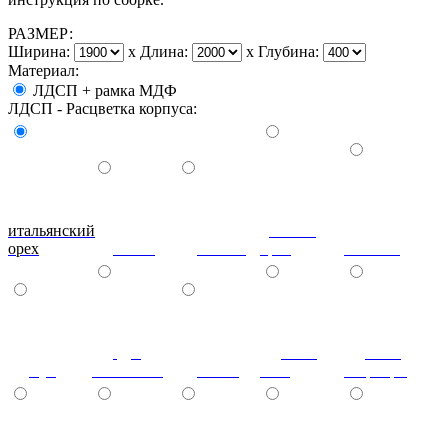
РАЗМЕР:
Ширина:
x
Длина:
x
Глубина:
Материал:
ЛДСП + рамка МДФ
ЛДСП - Расцветка корпуса:
итальянский
донской
орех
ольха
вишня
орех
махагон
дуб
ноче
ноче
бук
молочный
венге
экко
гварнери