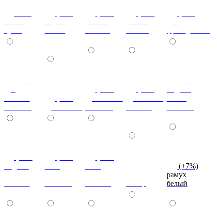
ноче
(+7%)
(+7%)
(+7%)
(+7%)
мария
бодега
дезира
дезира
дуб
луиза
белый
светлая
темная
французский
(+7%)
(+7%)
дуб
(+7%)
(+7%)
индиан
кельтик
(+7%)
дуб сонома
дуб сонома
эбони
светлый
дуб сонома
светлый
темный
светлый
(+7%)
(+7%)
(+7%)
индиан
ноче
ноче
(+7%)
эбони
ногаро
ногаро
(+7%)
рамух
темный
светлый
темный
пикар
белый