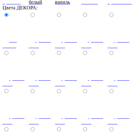
красный
белый
ваниль
желтый
оранжевый
Цвета ДЕКОРА:
без
(+2400)
(+2400)
(+2400)
(+2400)
стекла
1013
1014
1019
1023
(+2400)
(+2400)
(+2400)
(+2400)
(+2400)
2001
3000
3004
3012
3015
(+2400)
(+2400)
(+2400)
(+2400)
(+2400)
4005
4006
5005
5012
6002