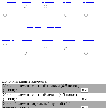
клен
белая
бронза
крем
бронза
летучая
летучая
мышь
мышь
лаванда
ваниль
черный
мозаика
мозаика
жемчуг
глянец
глянец
светлая
темная
орех
королевский
патина
с
орех
ореховый
белое
патина
перламутром
светлый
дубослив
дерево
миртовая
Дополнительные элементы
Угловой элемент слитный правый (4-5 полок)
(+1800) :
Угловой элемент слитный левый (4-5 полок)
(+1800) :
Угловой элемент отдельный правый (4-5
полок) (+2500) :