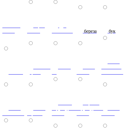
махагон-
Орех
дуб
глянец
Глянец
молочный
береза
бук
ясень
тиковое
слива
ясень
болотный
вишня
дерево
3d
белый
золоченый
белый
черный
ясень
ясень
структурный
структурный
ясень
золоченый
черный
глянец
глянец
золото