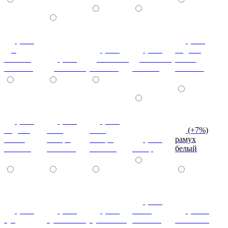
(+7%)
(+7%)
дуб
(+7%)
(+7%)
индиан
кельтик
(+7%)
дуб сонома
дуб сонома
эбони
светлый
дуб сонома
светлый
темный
светлый
(+7%)
(+7%)
(+7%)
индиан
ноче
ноче
(+7%)
эбони
ногаро
ногаро
(+7%)
рамух
темный
светлый
темный
пикар
белый
(+7%)
(+7%)
(+7%)
(+7%)
венге
(+10%)
туя
туя светлая
туя темная
светлый
коко-боло