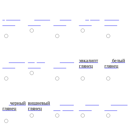
красный
ваниль
лайм
оранж
шоколад
глянец
глянец
глянец
глянец
глянец
сливки
голубой
синий
эвкалипт
белый
глянец
глянец
глянец
глянец
глянец
черный
вишневый
глянец
сталь-
яблоко-
глянец
глянец
капучино
глянец
глянец