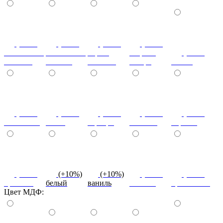
(+10%)
(+10%)
(+10%)
(+20%)
ясень шимо
ясень шимо
береза
зебрано
(+10%)
светлый
темный
снежная
сахара
cиний
(+10%)
(+10%)
(+10%)
(+10%)
(+10%)
салатовый
титан
серебро
платина
черный
(+10%)
(+10%)
(+10%)
(+10%)
(+10%)
красный
белый
ваниль
желтый
оранжевый
Цвет МДФ: