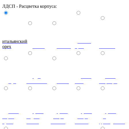
ЛДСП - Расцветка корпуса:
итальянский
донской
орех
ольха
вишня
орех
махагон
дуб
ноче
ноче
бук
молочный
венге
экко
гварнери
ноче
(+7%)
(+7%)
(+7%)
(+7%)
мария
бодега
дезира
дезира
дуб
луиза
белый
светлая
темная
французский