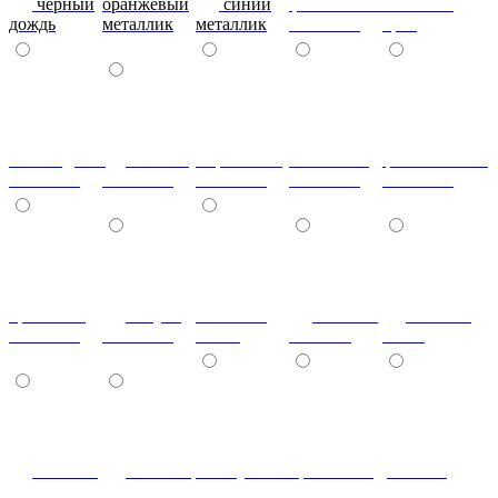
черный
оранжевый
синий
фиолетовый
металлик
дождь
металлик
металлик
металлик
бриз
шоколадный
т.синий
морковный
салатовый
фисташковый
металлик
металлик
металлик
металлик
металлик
кремовый
лагуна
металлик
Гобелен
Гобелен
металлик
металлик
олива
Золотой
Пинк
Гобелен
Гобелен
Жемчужный
Бронзовый
розовый
Платина
Чёрный
Гобелен
Гобелен
гобелен