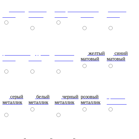
сизый-
темный-
жемчужный-
желтый-
розовый-
глянец
шоколад
глянец
глянец
глянец
фиолетовый-
рубин
эвкалипт
желтый
синий
глянец
глянец
матовый
матовый
матовый
серый
белый
черный
розовый
красный
металлик
металлик
металлик
металлик
металлик