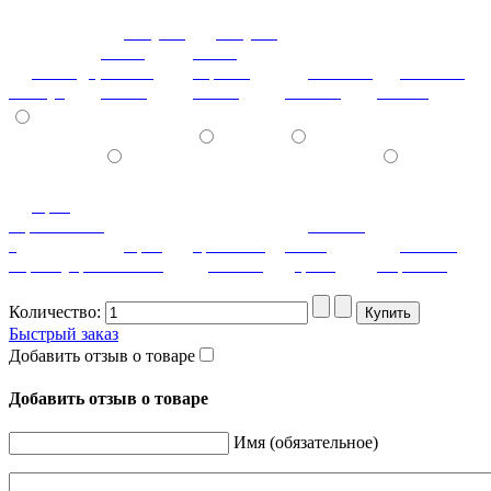
летучая
летучая
мышь
мышь
лаванда
ваниль
черный
мозаика
мозаика
жемчуг
глянец
глянец
светлая
темная
орех
королевский
патина
с
орех
ореховый
белое
патина
перламутром
светлый
дубослив
дерево
миртовая
Количество:
Быстрый заказ
Добавить отзыв о товаре
Добавить отзыв о товаре
Имя (обязательное)