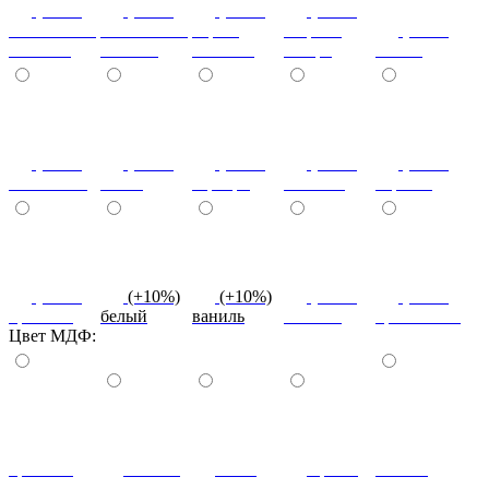
(+10%)
(+10%)
(+10%)
(+20%)
ясень шимо
ясень шимо
береза
зебрано
(+10%)
светлый
темный
снежная
сахара
cиний
(+10%)
(+10%)
(+10%)
(+10%)
(+10%)
салатовый
титан
серебро
платина
черный
(+10%)
(+10%)
(+10%)
(+10%)
(+10%)
красный
белый
ваниль
желтый
оранжевый
Цвет МДФ:
красный
ваниль
лайм
оранж
шоколад
глянец
глянец
глянец
глянец
глянец