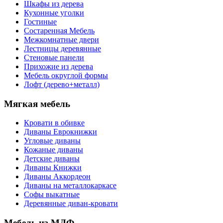
Шкафы из дерева
Кухонные уголки
Гостиные
Состаренная Мебель
Межкомнатные двери
Лестницы деревянные
Стеновые панели
Прихожие из дерева
Мебель округлой формы
Лофт (дерево+металл)
Мягкая мебель
Кровати в обивке
Диваны Еврокнижки
Угловые диваны
Кожаные диваны
Детские диваны
Диваны Книжки
Диваны Аккордеон
Диваны на металлокаркасе
Софы выкатные
Деревянные диван-кровати
Мебель из МДФ