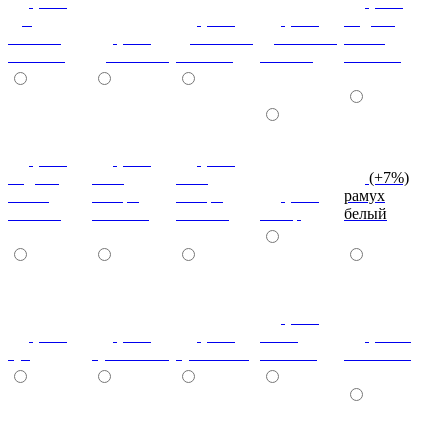
(+7%)
(+7%)
дуб
(+7%)
(+7%)
индиан
кельтик
(+7%)
дуб сонома
дуб сонома
эбони
светлый
дуб сонома
светлый
темный
светлый
(+7%)
(+7%)
(+7%)
индиан
ноче
ноче
(+7%)
эбони
ногаро
ногаро
(+7%)
рамух
темный
светлый
темный
пикар
белый
(+7%)
(+7%)
(+7%)
(+7%)
венге
(+10%)
туя
туя светлая
туя темная
светлый
коко-боло