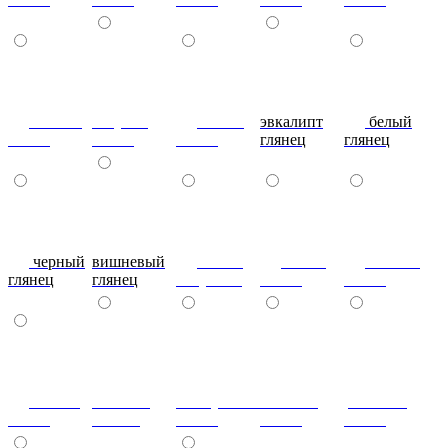
сливки
голубой
синий
эвкалипт
белый
глянец
глянец
глянец
глянец
глянец
черный
вишневый
глянец
сталь-
яблоко-
глянец
глянец
капучино
глянец
глянец
сизый-
темный-
жемчужный-
желтый-
розовый-
глянец
шоколад
глянец
глянец
глянец