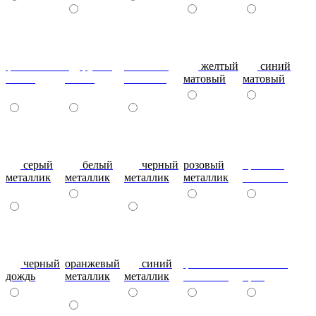
фиолетовый-
рубин
эвкалипт
желтый
синий
глянец
глянец
матовый
матовый
матовый
серый
белый
черный
розовый
красный
металлик
металлик
металлик
металлик
металлик
черный
оранжевый
синий
фиолетовый
металлик
дождь
металлик
металлик
металлик
бриз