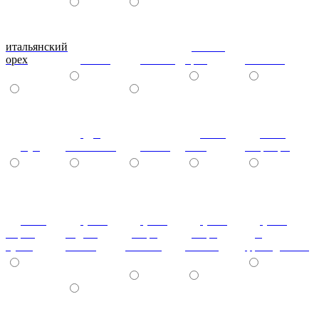
итальянский
донской
орех
ольха
вишня
орех
махагон
дуб
ноче
ноче
бук
молочный
венге
экко
гварнери
ноче
(+7%)
(+7%)
(+7%)
(+7%)
мария
бодега
дезира
дезира
дуб
луиза
белый
светлая
темная
французский