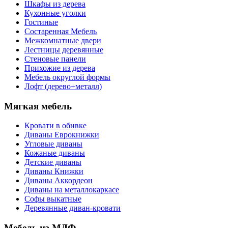
Шкафы из дерева
Кухонные уголки
Гостиные
Состаренная Мебель
Межкомнатные двери
Лестницы деревянные
Стеновые панели
Прихожие из дерева
Мебель округлой формы
Лофт (дерево+металл)
Мягкая мебель
Кровати в обивке
Диваны Еврокнижки
Угловые диваны
Кожаные диваны
Детские диваны
Диваны Книжки
Диваны Аккордеон
Диваны на металлокаркасе
Софы выкатные
Деревянные диван-кровати
Мебель из МДФ