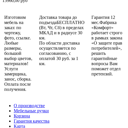
15960,00 руб
Изготовим
Доставка товара до
Гарантия 12
мебель на
подъездаБЕСПЛАТНО
мес.Фабрика
заказ: по
(Вт, Чт, Сб) в пределах
«Комфорт»
чертежу,
МКАД и в радиусе 30
работает строго
фото, ссылке.
км.
в рамках закона
Любые
По области доставка
«О защите прав
размеры,
осуществляется по
потребителей»,
большой
согласованию, с
решить
выбор цветов,
оплатой 30 руб. за 1
гарантийные
материалов!
км.
вопросы Вам
Услуги
поможет отдел
замерщика,
претензий.
занос, сборка.
Оплата после
получения.
О производстве
Мебельные ручки
Корзина
Гарантия качества
Карта