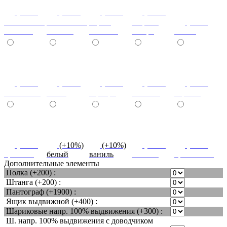
(+10%)
(+10%)
(+10%)
(+20%)
ясень шимо
ясень шимо
береза
зебрано
(+10%)
светлый
темный
снежная
сахара
cиний
(+10%)
(+10%)
(+10%)
(+10%)
(+10%)
салатовый
титан
серебро
платина
черный
(+10%)
(+10%)
(+10%)
(+10%)
(+10%)
красный
белый
ваниль
желтый
оранжевый
Дополнительные элементы
Полка (+200) :
Штанга (+200) :
Пантограф (+1900) :
Ящик выдвижной (+400) :
Шариковые напр. 100% выдвижения (+300) :
Ш. напр. 100% выдвижения с доводчиком