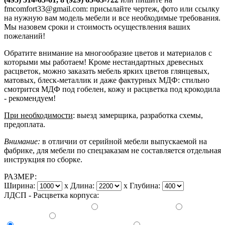
fmcomfort33@gmail.com: присылайте чертеж, фото или ссылку
на нужную вам модель мебели и все необходимые требования.
Мы назовем сроки и стоимость осуществления ваших
пожеланий!
Обратите внимание на многообразие цветов и материалов с
которыми мы работаем! Кроме нестандартных древесных
расцветок, можно заказать мебель ярких цветов глянцевых,
матовых, блеск-металлик и даже фактурных МДФ: стильно
смотрится МДФ под гобелен, кожу и расцветка под крокодила
- рекомендуем!
При необходимости
: выезд замерщика, разработка схемы,
предоплата.
Внимание:
в отличии от серийной мебели выпускаемой на
фабрике, для мебели по спецзаказам не составляется отдельная
инструкция по сборке.
РАЗМЕР:
Ширина:
x
Длина:
x
Глубина:
ЛДСП - Расцветка корпуса: