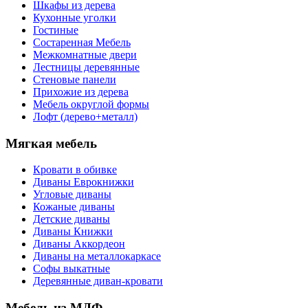
Шкафы из дерева
Кухонные уголки
Гостиные
Состаренная Мебель
Межкомнатные двери
Лестницы деревянные
Стеновые панели
Прихожие из дерева
Мебель округлой формы
Лофт (дерево+металл)
Мягкая мебель
Кровати в обивке
Диваны Еврокнижки
Угловые диваны
Кожаные диваны
Детские диваны
Диваны Книжки
Диваны Аккордеон
Диваны на металлокаркасе
Софы выкатные
Деревянные диван-кровати
Мебель из МДФ