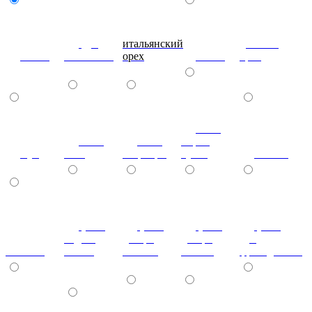
дуб
итальянский
донской
венге
молочный
орех
ольха
орех
ноче
ноче
ноче
мария
бук
экко
гварнери
луиза
вишня
(+7%)
(+7%)
(+7%)
(+7%)
бодега
дезира
дезира
дуб
махагон
белый
светлая
темная
французский