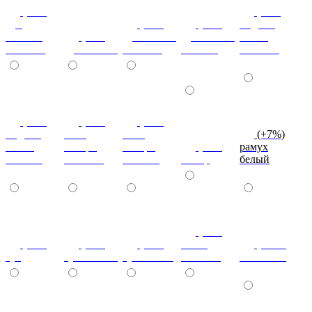
(+7%)
(+7%)
дуб
(+7%)
(+7%)
индиан
кельтик
(+7%)
дуб сонома
дуб сонома
эбони
светлый
дуб сонома
светлый
темный
светлый
(+7%)
(+7%)
(+7%)
индиан
ноче
ноче
(+7%)
эбони
ногаро
ногаро
(+7%)
рамух
темный
светлый
темный
пикар
белый
(+7%)
(+7%)
(+7%)
(+7%)
венге
(+10%)
туя
туя светлая
туя темная
светлый
коко-боло