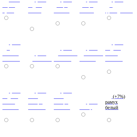
мария
бодега
дезира
дезира
дуб
луиза
белый
светлая
темная
французский
(+7%)
(+7%)
дуб
(+7%)
(+7%)
индиан
кельтик
(+7%)
дуб сонома
дуб сонома
эбони
светлый
дуб сонома
светлый
темный
светлый
(+7%)
(+7%)
(+7%)
индиан
ноче
ноче
(+7%)
эбони
ногаро
ногаро
(+7%)
рамух
темный
светлый
темный
пикар
белый