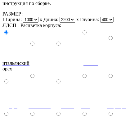
инструкция по сборке.
РАЗМЕР:
Ширина:
x
Длина:
x
Глубина:
ЛДСП - Расцветка корпуса:
итальянский
донской
орех
ольха
вишня
орех
махагон
дуб
ноче
ноче
бук
молочный
венге
экко
гварнери
ноче
(+7%)
(+7%)
(+7%)
(+7%)