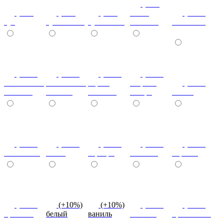
(+7%)
(+7%)
(+7%)
(+7%)
венге
(+10%)
туя
туя светлая
туя темная
светлый
коко-боло
(+10%)
(+10%)
(+10%)
(+20%)
ясень шимо
ясень шимо
береза
зебрано
(+10%)
светлый
темный
снежная
сахара
cиний
(+10%)
(+10%)
(+10%)
(+10%)
(+10%)
салатовый
титан
серебро
платина
черный
(+10%)
(+10%)
(+10%)
(+10%)
(+10%)
красный
белый
ваниль
желтый
оранжевый