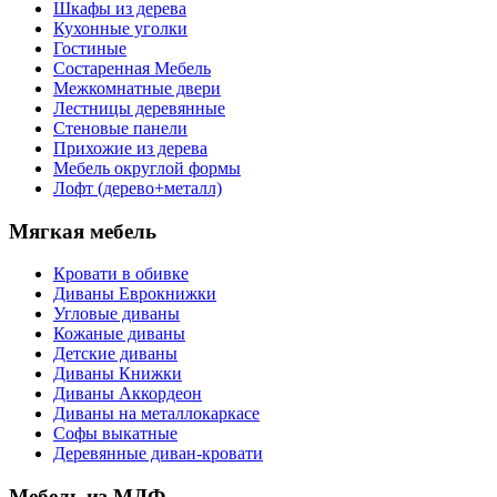
Шкафы из дерева
Кухонные уголки
Гостиные
Состаренная Мебель
Межкомнатные двери
Лестницы деревянные
Стеновые панели
Прихожие из дерева
Мебель округлой формы
Лофт (дерево+металл)
Мягкая мебель
Кровати в обивке
Диваны Еврокнижки
Угловые диваны
Кожаные диваны
Детские диваны
Диваны Книжки
Диваны Аккордеон
Диваны на металлокаркасе
Софы выкатные
Деревянные диван-кровати
Мебель из МДФ