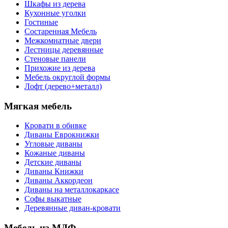
Шкафы из дерева
Кухонные уголки
Гостиные
Состаренная Мебель
Межкомнатные двери
Лестницы деревянные
Стеновые панели
Прихожие из дерева
Мебель округлой формы
Лофт (дерево+металл)
Мягкая мебель
Кровати в обивке
Диваны Еврокнижки
Угловые диваны
Кожаные диваны
Детские диваны
Диваны Книжки
Диваны Аккордеон
Диваны на металлокаркасе
Софы выкатные
Деревянные диван-кровати
Мебель из МДФ