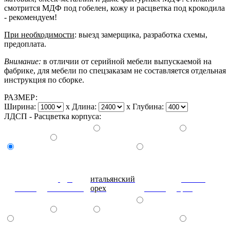
смотрится МДФ под гобелен, кожу и расцветка под крокодила
- рекомендуем!
При необходимости
: выезд замерщика, разработка схемы,
предоплата.
Внимание:
в отличии от серийной мебели выпускаемой на
фабрике, для мебели по спецзаказам не составляется отдельная
инструкция по сборке.
РАЗМЕР:
Ширина:
x
Длина:
x
Глубина:
ЛДСП - Расцветка корпуса:
дуб
итальянский
донской
венге
молочный
орех
ольха
орех