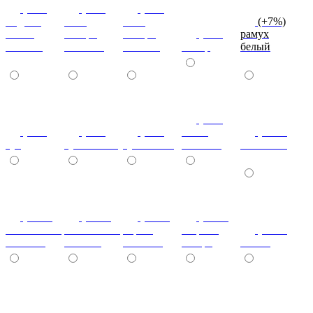
(+7%)
(+7%)
(+7%)
индиан
ноче
ноче
(+7%)
эбони
ногаро
ногаро
(+7%)
рамух
темный
светлый
темный
пикар
белый
(+7%)
(+7%)
(+7%)
(+7%)
венге
(+10%)
туя
туя светлая
туя темная
светлый
коко-боло
(+10%)
(+10%)
(+10%)
(+20%)
ясень шимо
ясень шимо
береза
зебрано
(+10%)
светлый
темный
снежная
сахара
cиний