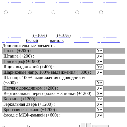
(+10%)
(+10%)
(+10%)
(+10%)
(+10%)
салатовый
титан
серебро
платина
черный
(+10%)
(+10%)
(+10%)
(+10%)
(+10%)
красный
белый
ваниль
желтый
оранжевый
Дополнительные элементы
Полка (+200) :
Штанга (+200) :
Пантограф (+1900) :
Ящик выдвижной (+400) :
Шариковые напр. 100% выдвижения (+300) :
Ш. напр. 100% выдвижения с доводчиком
(+800) :
Петля с доводчиком (+200) :
Вертикальная перегородка + 3 полки (+1200) :
Корзина (+1200) :
Зеркальная дверь (+1200) :
Бронзовое зеркало (+1700) :
фасад с МДФ-рамкой (+600) :