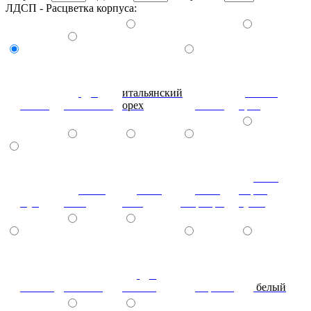
ЛДСП - Расцветка корпуса:
дуб
итальянский
донской
венге
молочный
орех
ольха
орех
ноче
коко-
ноче
ноче
мария
бук
боло
экко
гварнери
луиза
дуб
вишня
махагон
сонома
черный
белый