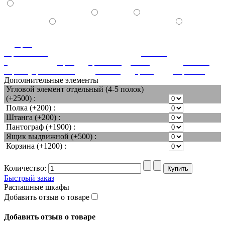
орех
королевский
патина
с
орех
ореховый
белое
патина
перламутром
светлый
дубослив
дерево
миртовая
Дополнительные элементы
Угловой элемент отдельный (4-5 полок)
(+2500) :
Полка (+200) :
Штанга (+200) :
Пантограф (+1900) :
Ящик выдвижной (+500) :
Корзина (+1200) :
Количество:
Быстрый заказ
Распашные шкафы
Добавить отзыв о товаре
Добавить отзыв о товаре