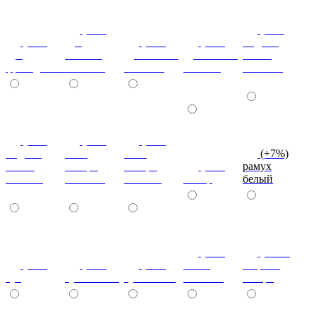
(+7%)
(+7%)
(+7%)
дуб
(+7%)
(+7%)
индиан
дуб
кельтик
дуб сонома
дуб сонома
эбони
французский
светлый
светлый
темный
светлый
(+7%)
(+7%)
(+7%)
индиан
ноче
ноче
(+7%)
эбони
ногаро
ногаро
(+7%)
рамух
темный
светлый
темный
пикар
белый
(+7%)
(+20%)
(+7%)
(+7%)
(+7%)
венге
зебрано
туя
туя светлая
туя темная
светлый
сахара