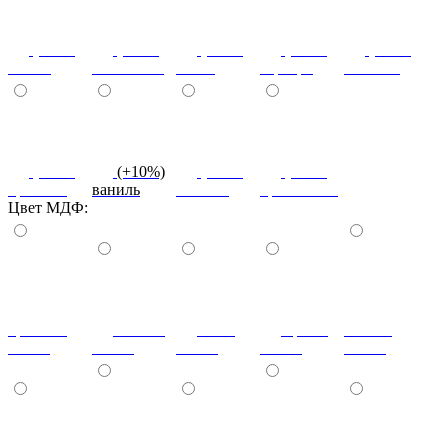
(+10%)
(+10%)
(+10%)
(+10%)
(+10%)
cиний
салатовый
титан
серебро
платина
(+10%)
(+10%)
(+10%)
(+10%)
красный
ваниль
желтый
оранжевый
Цвет МДФ:
красный
ваниль
лайм
оранж
шоколад
глянец
глянец
глянец
глянец
глянец