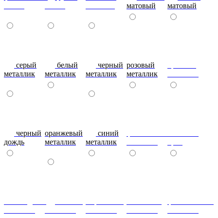
глянец
глянец
матовый
матовый
матовый
серый
белый
черный
розовый
красный
металлик
металлик
металлик
металлик
металлик
черный
оранжевый
синий
фиолетовый
металлик
дождь
металлик
металлик
металлик
бриз
шоколадный
т.синий
морковный
салатовый
фисташковый
металлик
металлик
металлик
металлик
металлик