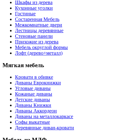
Шкафы из дерева
Кухонные уголки
Гостиные
Состаренная Мебель
Межкомнатные двери
Лестницы деревянные
Стеновые панели
Прихожие из дерева
Мебель округлой формы
Лофт (дерево+металл)
Мягкая мебель
Кровати в обивке
Диваны Еврокнижки
Угловые диваны
Кожаные диваны
Детские диваны
Диваны Книжки
Диваны Аккордеон
Диваны на металлокаркасе
Софы выкатные
Деревянные диван-кровати
Мебель из МДФ