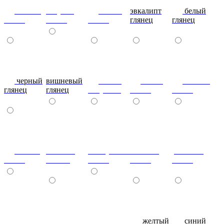
сливки
голубой
синий
эвкалипт
белый
глянец
глянец
глянец
глянец
глянец
черный
вишневый
глянец
сталь-
яблоко-
глянец
глянец
капучино
глянец
глянец
сизый-
темный-
жемчужный-
желтый-
розовый-
глянец
шоколад
глянец
глянец
глянец
фиолетовый-
рубин
эвкалипт
желтый
синий