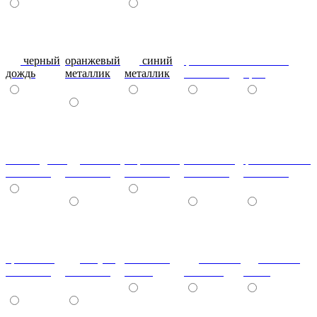
черный
оранжевый
синий
фиолетовый
металлик
дождь
металлик
металлик
металлик
бриз
шоколадный
т.синий
морковный
салатовый
фисташковый
металлик
металлик
металлик
металлик
металлик
кремовый
лагуна
металлик
Гобелен
Гобелен
металлик
металлик
олива
Золотой
Пинк