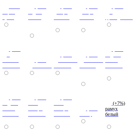
ноче
(+7%)
(+7%)
(+7%)
(+7%)
мария
бодега
дезира
дезира
дуб
луиза
белый
светлая
темная
французский
(+7%)
(+7%)
дуб
(+7%)
(+7%)
индиан
кельтик
(+7%)
дуб сонома
дуб сонома
эбони
светлый
дуб сонома
светлый
темный
светлый
(+7%)
(+7%)
(+7%)
индиан
ноче
ноче
(+7%)
эбони
ногаро
ногаро
(+7%)
рамух
темный
светлый
темный
пикар
белый