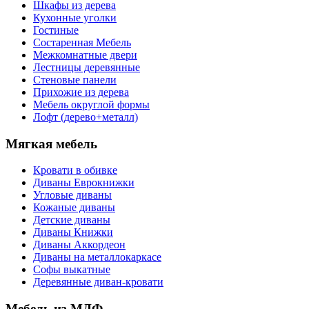
Шкафы из дерева
Кухонные уголки
Гостиные
Состаренная Мебель
Межкомнатные двери
Лестницы деревянные
Стеновые панели
Прихожие из дерева
Мебель округлой формы
Лофт (дерево+металл)
Мягкая мебель
Кровати в обивке
Диваны Еврокнижки
Угловые диваны
Кожаные диваны
Детские диваны
Диваны Книжки
Диваны Аккордеон
Диваны на металлокаркасе
Софы выкатные
Деревянные диван-кровати
Мебель из МДФ