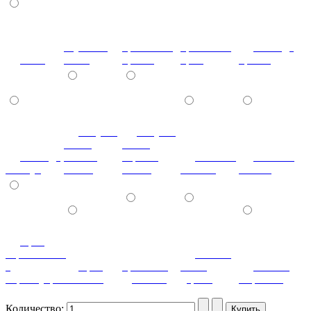
паутинка
кристаллы
кристаллы
лаванда
клен
белая
бронза
крем
бронза
летучая
летучая
мышь
мышь
лаванда
ваниль
черный
мозаика
мозаика
жемчуг
глянец
глянец
светлая
темная
орех
королевский
патина
с
орех
ореховый
белое
патина
перламутром
светлый
дубослив
дерево
миртовая
Количество: