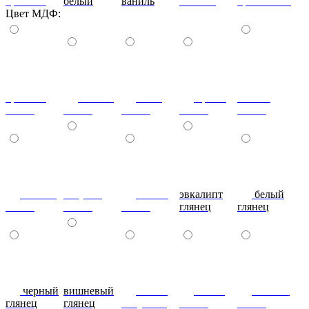
красный
белый
ваниль
желтый
оранжевый
Цвет МДФ:
красный
ваниль
лайм
оранж
шоколад
глянец
глянец
глянец
глянец
глянец
сливки
голубой
синий
эвкалипт
белый
глянец
глянец
глянец
глянец
глянец
черный
вишневый
глянец
сталь-
яблоко-
глянец
глянец
капучино
глянец
глянец