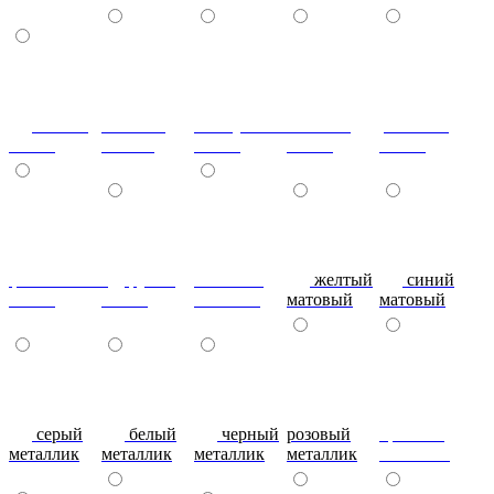
сизый-
темный-
жемчужный-
желтый-
розовый-
глянец
шоколад
глянец
глянец
глянец
фиолетовый-
рубин
эвкалипт
желтый
синий
глянец
глянец
матовый
матовый
матовый
серый
белый
черный
розовый
красный
металлик
металлик
металлик
металлик
металлик