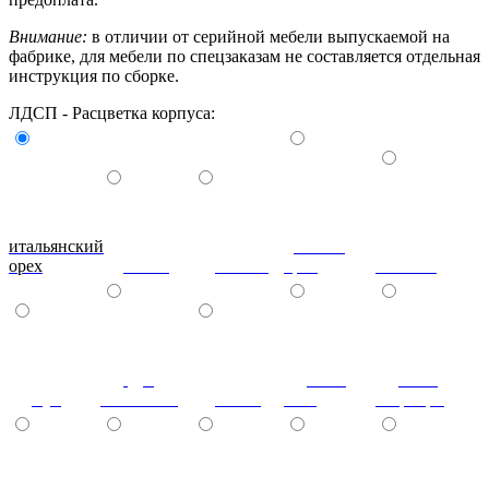
Внимание:
в отличии от серийной мебели выпускаемой на
фабрике, для мебели по спецзаказам не составляется отдельная
инструкция по сборке.
ЛДСП - Расцветка корпуса:
итальянский
донской
орех
ольха
вишня
орех
махагон
дуб
ноче
ноче
бук
молочный
венге
экко
гварнери