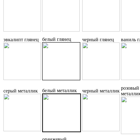
белый глянец
эвкалипт глянец
черный глянец
ваниль г
розовый
белый металлик
серый металлик
черный металлик
металли
оранжевый