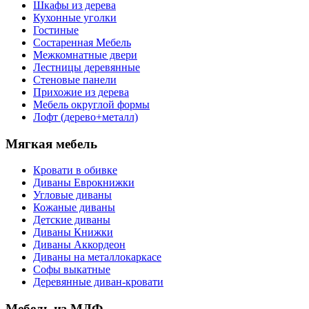
Шкафы из дерева
Кухонные уголки
Гостиные
Состаренная Мебель
Межкомнатные двери
Лестницы деревянные
Стеновые панели
Прихожие из дерева
Мебель округлой формы
Лофт (дерево+металл)
Мягкая мебель
Кровати в обивке
Диваны Еврокнижки
Угловые диваны
Кожаные диваны
Детские диваны
Диваны Книжки
Диваны Аккордеон
Диваны на металлокаркасе
Софы выкатные
Деревянные диван-кровати
Мебель из МДФ