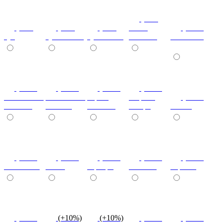
(+7%)
(+7%)
(+7%)
(+7%)
венге
(+10%)
туя
туя светлая
туя темная
светлый
коко-боло
(+10%)
(+10%)
(+10%)
(+20%)
ясень шимо
ясень шимо
береза
зебрано
(+10%)
светлый
темный
снежная
сахара
cиний
(+10%)
(+10%)
(+10%)
(+10%)
(+10%)
салатовый
титан
серебро
платина
черный
(+10%)
(+10%)
(+10%)
(+10%)
(+10%)