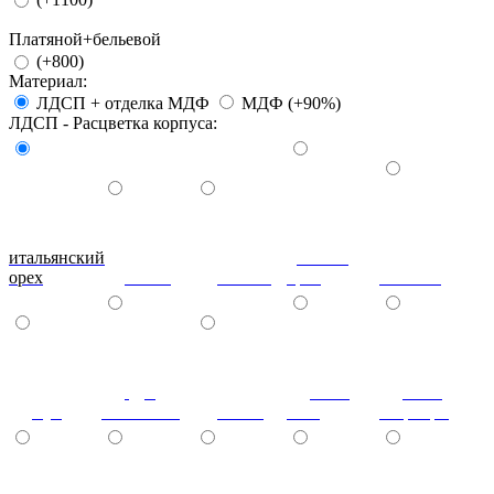
Платяной+бельевой
(+800)
Материал:
ЛДСП + отделка МДФ
МДФ (+90%)
ЛДСП - Расцветка корпуса:
итальянский
донской
орех
ольха
вишня
орех
махагон
дуб
ноче
ноче
бук
молочный
венге
экко
гварнери