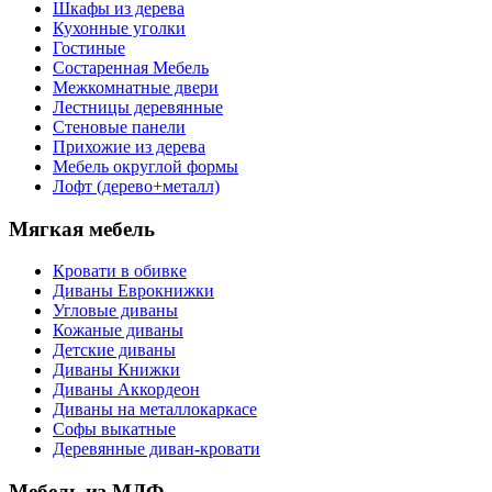
Шкафы из дерева
Кухонные уголки
Гостиные
Состаренная Мебель
Межкомнатные двери
Лестницы деревянные
Стеновые панели
Прихожие из дерева
Мебель округлой формы
Лофт (дерево+металл)
Мягкая мебель
Кровати в обивке
Диваны Еврокнижки
Угловые диваны
Кожаные диваны
Детские диваны
Диваны Книжки
Диваны Аккордеон
Диваны на металлокаркасе
Софы выкатные
Деревянные диван-кровати
Мебель из МДФ