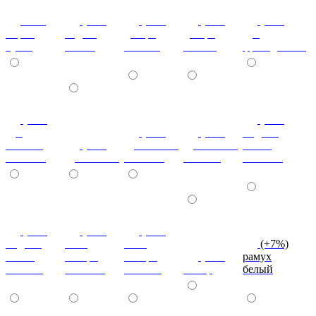
ноче
(+7%)
(+7%)
(+7%)
(+7%)
мария
бодега
дезира
дезира
дуб
луиза
белый
светлая
темная
французский
(+7%)
(+7%)
дуб
(+7%)
(+7%)
индиан
кельтик
(+7%)
дуб сонома
дуб сонома
эбони
светлый
дуб сонома
светлый
темный
светлый
(+7%)
(+7%)
(+7%)
индиан
ноче
ноче
(+7%)
эбони
ногаро
ногаро
(+7%)
рамух
темный
светлый
темный
пикар
белый