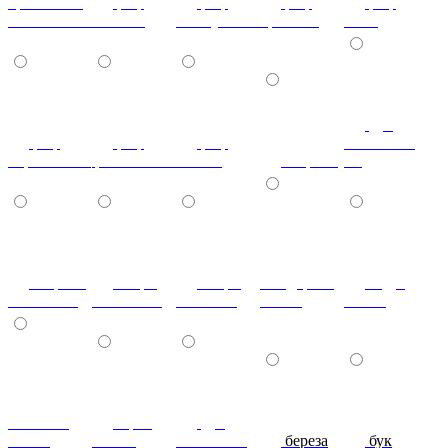
бронзовый
риф
риф
риф
риф
гобелен-9707
желтый
жемчужный
красный
лайм
дуб
риф
риф
риф
скальный-
персиковый
фиолетовый
яблоко
зебрано
гл.
зебрано
ангри
ангри
тём.дерево
кедр-
тём.глянец
тём.глянец
св.глянец
глянец
глянец
махагон-
Орех
дуб
глянец
Глянец
молочный
береза
бук