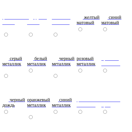
фиолетовый-
рубин
эвкалипт
желтый
синий
глянец
глянец
матовый
матовый
матовый
серый
белый
черный
розовый
красный
металлик
металлик
металлик
металлик
металлик
черный
оранжевый
синий
фиолетовый
металлик
дождь
металлик
металлик
металлик
бриз