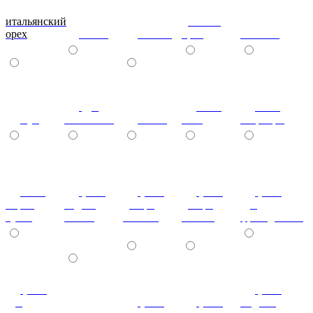
итальянский
донской
орех
ольха
вишня
орех
махагон
дуб
ноче
ноче
бук
молочный
венге
экко
гварнери
ноче
(+7%)
(+7%)
(+7%)
(+7%)
мария
бодега
дезира
дезира
дуб
луиза
белый
светлая
темная
французский
(+7%)
(+7%)
дуб
(+7%)
(+7%)
индиан