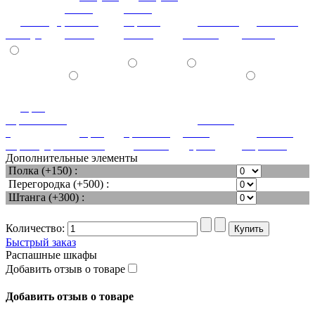
мышь
мышь
лаванда
ваниль
черный
мозаика
мозаика
жемчуг
глянец
глянец
светлая
темная
орех
королевский
патина
с
орех
ореховый
белое
патина
перламутром
светлый
дубослив
дерево
миртовая
Дополнительные элементы
Полка (+150) :
Перегородка (+500) :
Штанга (+300) :
Количество:
Быстрый заказ
Распашные шкафы
Добавить отзыв о товаре
Добавить отзыв о товаре