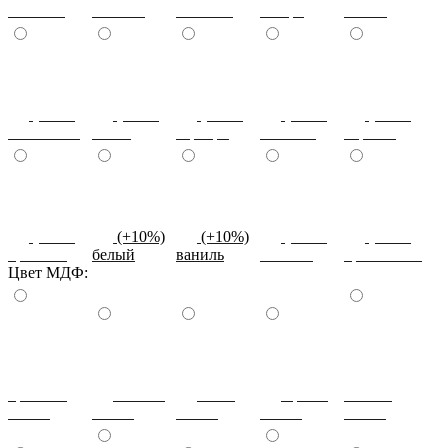
светлый
темный
снежная
сахара
cиний
(+10%)
(+10%)
(+10%)
(+10%)
(+10%)
салатовый
титан
серебро
платина
черный
(+10%)
(+10%)
(+10%)
(+10%)
(+10%)
красный
белый
ваниль
желтый
оранжевый
Цвет МДФ:
красный
ваниль
лайм
оранж
шоколад
глянец
глянец
глянец
глянец
глянец