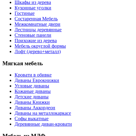
Шкафы из дерева
Кухонные уголки
Гостиные
Состаренная Мебель
Межкомнатные двери
Лестницы деревянные
Стеновые панели
Прихожие из дерева
Мебель округлой формы
Лофт (дерево+металл)
Мягкая мебель
Кровати в обивке
Диваны Еврокнижки
Угловые диваны
Кожаные диваны
Детские диваны
Диваны Книжки
Диваны Аккордеон
Диваны на металлокаркасе
Софы выкатные
Деревянные диван-кровати
Мебель из МДФ