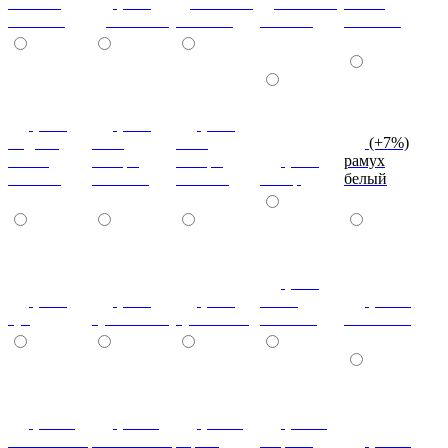
кельтик
(+7%)
дуб сонома
дуб сонома
эбони
светлый
дуб сонома
светлый
темный
светлый
(+7%)
(+7%)
(+7%)
индиан
ноче
ноче
(+7%)
эбони
ногаро
ногаро
(+7%)
рамух
темный
светлый
темный
пикар
белый
(+7%)
(+7%)
(+7%)
(+7%)
венге
(+10%)
туя
туя светлая
туя темная
светлый
коко-боло
(+10%)
(+10%)
(+10%)
(+20%)
ясень шимо
ясень шимо
береза
зебрано
(+10%)