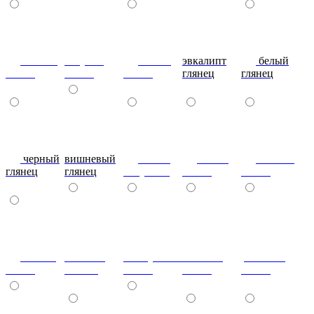
сливки
голубой
синий
эвкалипт
белый
глянец
глянец
глянец
глянец
глянец
черный
вишневый
глянец
сталь-
яблоко-
глянец
глянец
капучино
глянец
глянец
сизый-
темный-
жемчужный-
желтый-
розовый-
глянец
шоколад
глянец
глянец
глянец