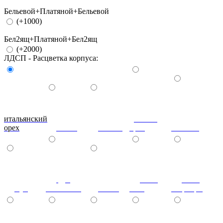
Бельевой+Платяной+Бельевой
(+1000)
Бел2ящ+Платяной+Бел2ящ
(+2000)
ЛДСП - Расцветка корпуса:
итальянский
донской
орех
ольха
вишня
орех
махагон
дуб
ноче
ноче
бук
молочный
венге
экко
гварнери