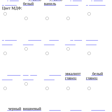
красный
белый
ваниль
желтый
оранжевый
Цвет МДФ:
красный
ваниль
лайм
оранж
шоколад
глянец
глянец
глянец
глянец
глянец
сливки
голубой
синий
эвкалипт
белый
глянец
глянец
глянец
глянец
глянец
черный
вишневый
глянец
сталь-
яблоко-