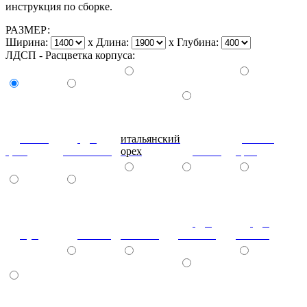
инструкция по сборке.
РАЗМЕР:
Ширина:
x
Длина:
x
Глубина:
ЛДСП - Расцветка корпуса:
венге
дуб
итальянский
донской
цаво
молочный
орех
ольха
орех
дуб
дуб
бук
вишня
махагон
шамони
сонома
ясень