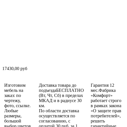
17430,00 руб
Изготовим
Доставка товара до
Гарантия 12
мебель на
подъездаБЕСПЛАТНО
мес.Фабрика
заказ: по
(Вт, Чт, Сб) в пределах
«Комфорт»
чертежу,
МКАД и в радиусе 30
работает строго
фото, ссылке.
км.
в рамках закона
Любые
По области доставка
«О защите прав
размеры,
осуществляется по
потребителей»,
большой
согласованию, с
решить
выбор цветов,
оплатой 30 руб. за 1
гарантийные