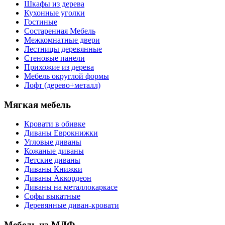
Шкафы из дерева
Кухонные уголки
Гостиные
Состаренная Мебель
Межкомнатные двери
Лестницы деревянные
Стеновые панели
Прихожие из дерева
Мебель округлой формы
Лофт (дерево+металл)
Мягкая мебель
Кровати в обивке
Диваны Еврокнижки
Угловые диваны
Кожаные диваны
Детские диваны
Диваны Книжки
Диваны Аккордеон
Диваны на металлокаркасе
Софы выкатные
Деревянные диван-кровати
Мебель из МДФ