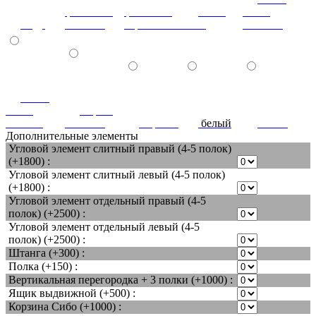
файнлайн
файнлайн
коко-
шимо
кедр
светлый
коричневый
боло
светлый
ясень
шимо
береза
темный
снежная
черный
белый
титан
Дополнительные элементы
Угловой элемент слитный правый (4-5 полок)
(+1800) :
Угловой элемент слитный левый (4-5 полок)
(+1800) :
Угловой элемент отдельный правый (4-5
полок) (+2500) :
Угловой элемент отдельный левый (4-5
полок) (+2500) :
Штанга (+300) :
Полка (+150) :
Вертикальная перегородка + 3 полки (+1000) :
Ящик выдвижной (+500) :
Корзина Сибо (+1000) :