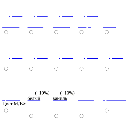
(+10%)
(+10%)
(+10%)
(+20%)
ясень шимо
ясень шимо
береза
зебрано
(+10%)
светлый
темный
снежная
сахара
cиний
(+10%)
(+10%)
(+10%)
(+10%)
(+10%)
салатовый
титан
серебро
платина
черный
(+10%)
(+10%)
(+10%)
(+10%)
(+10%)
красный
белый
ваниль
желтый
оранжевый
Цвет МДФ: