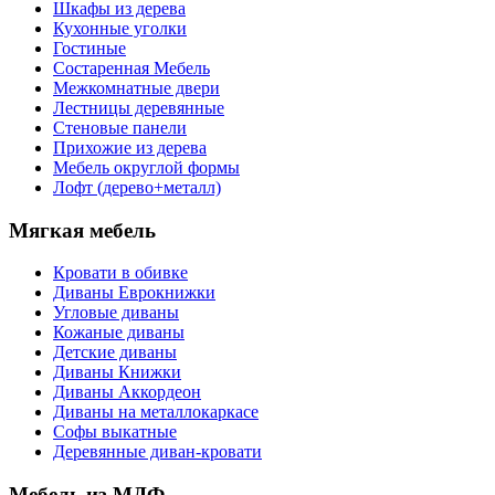
Шкафы из дерева
Кухонные уголки
Гостиные
Состаренная Мебель
Межкомнатные двери
Лестницы деревянные
Стеновые панели
Прихожие из дерева
Мебель округлой формы
Лофт (дерево+металл)
Мягкая мебель
Кровати в обивке
Диваны Еврокнижки
Угловые диваны
Кожаные диваны
Детские диваны
Диваны Книжки
Диваны Аккордеон
Диваны на металлокаркасе
Софы выкатные
Деревянные диван-кровати
Мебель из МДФ