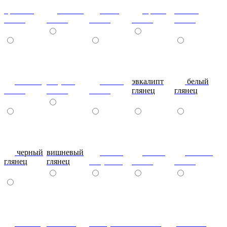
красный
ваниль
лайм
оранж
шоколад
глянец
глянец
глянец
глянец
глянец
сливки
голубой
синий
эвкалипт
белый
глянец
глянец
глянец
глянец
глянец
черный
вишневый
глянец
сталь-
яблоко-
глянец
глянец
капучино
глянец
глянец
сизый-
темный-
жемчужный-
желтый-
розовый-