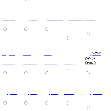
(+7%)
(+7%)
дуб
(+7%)
(+7%)
индиан
кельтик
(+7%)
дуб сонома
дуб сонома
эбони
светлый
дуб сонома
светлый
темный
светлый
(+7%)
(+7%)
(+7%)
индиан
ноче
ноче
(+7%)
эбони
ногаро
ногаро
(+7%)
рамух
темный
светлый
темный
пикар
белый
(+7%)
(+7%)
(+7%)
(+7%)
венге
(+10%)
туя
туя светлая
туя темная
светлый
коко-боло