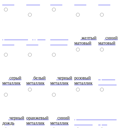
глянец
шоколад
глянец
глянец
глянец
фиолетовый-
рубин
эвкалипт
желтый
синий
глянец
глянец
матовый
матовый
матовый
серый
белый
черный
розовый
красный
металлик
металлик
металлик
металлик
металлик
черный
оранжевый
синий
фиолетовый
металлик
дождь
металлик
металлик
металлик
бриз