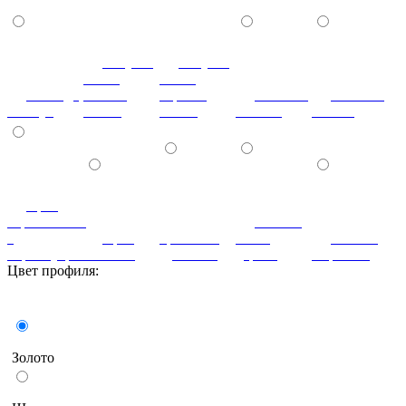
летучая
летучая
мышь
мышь
лаванда
ваниль
черный
мозаика
мозаика
жемчуг
глянец
глянец
светлая
темная
орех
королевский
патина
с
орех
ореховый
белое
патина
перламутром
светлый
дубослив
дерево
миртовая
Цвет профиля:
Бронза
Золото