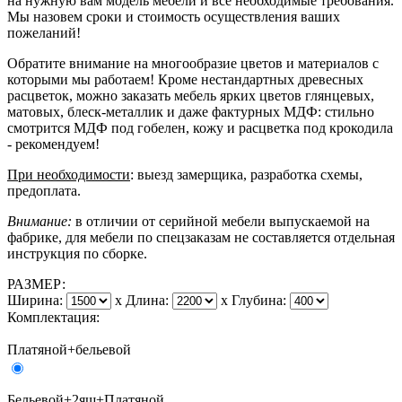
на нужную вам модель мебели и все необходимые требования.
Мы назовем сроки и стоимость осуществления ваших
пожеланий!
Обратите внимание на многообразие цветов и материалов с
которыми мы работаем! Кроме нестандартных древесных
расцветок, можно заказать мебель ярких цветов глянцевых,
матовых, блеск-металлик и даже фактурных МДФ: стильно
смотрится МДФ под гобелен, кожу и расцветка под крокодила
- рекомендуем!
При необходимости
: выезд замерщика, разработка схемы,
предоплата.
Внимание:
в отличии от серийной мебели выпускаемой на
фабрике, для мебели по спецзаказам не составляется отдельная
инструкция по сборке.
РАЗМЕР:
Ширина:
x
Длина:
x
Глубина:
Комплектация:
Платяной+бельевой
Бельевой+2ящ+Платяной