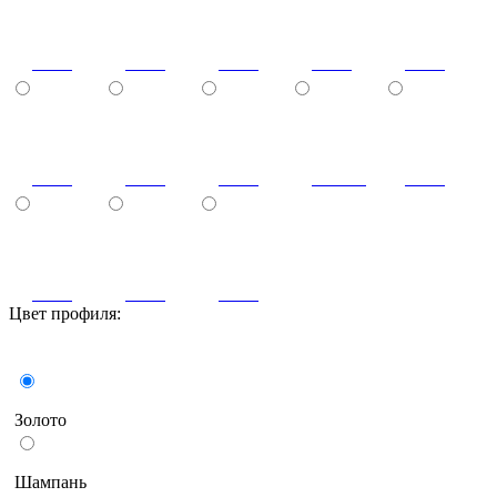
4005
4006
5005
5012
6002
6017
7040
8001
золото
8011
8017
9003
9011
Цвет профиля:
Бронза
Золото
Шампань