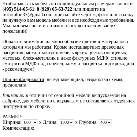
Чтобы заказать мебель по индивидуальным размерам звоните:
(495) 514-65-61, 8 (929) 65-63-722
или пишите на
fmcomfort33@gmail.com: присылайте чертеж, фото или ссылку
на нужную вам модель мебели и все необходимые требования.
Мы назовем сроки и стоимость осуществления ваших
пожеланий!
Обратите внимание на многообразие цветов и материалов с
которыми мы работаем! Кроме нестандартных древесных
расцветок, можно заказать мебель ярких цветов глянцевых,
матовых, блеск-металлик и даже фактурных МДФ: стильно
смотрится МДФ под гобелен, кожу и расцветка под крокодила
- рекомендуем!
При необходимости
: выезд замерщика, разработка схемы,
предоплата.
Внимание:
в отличии от серийной мебели выпускаемой на
фабрике, для мебели по спецзаказам не составляется отдельная
инструкция по сборке.
РАЗМЕР:
Ширина:
x
Длина:
x
Глубина:
Комплектация: