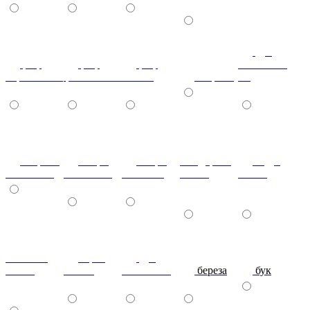
дуб
риф
риф
риф
скальный-
персиковый
фиолетовый
яблоко
зебрано
гл.
зебрано
ангри
ангри
тём.дерево
кедр-
тём.глянец
тём.глянец
св.глянец
глянец
глянец
махагон-
Орех
дуб
глянец
Глянец
молочный
береза
бук