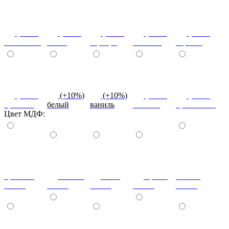
(+10%)
(+10%)
(+10%)
(+10%)
(+10%)
салатовый
титан
серебро
платина
черный
(+10%)
(+10%)
(+10%)
(+10%)
(+10%)
красный
белый
ваниль
желтый
оранжевый
Цвет МДФ:
красный
ваниль
лайм
оранж
шоколад
глянец
глянец
глянец
глянец
глянец