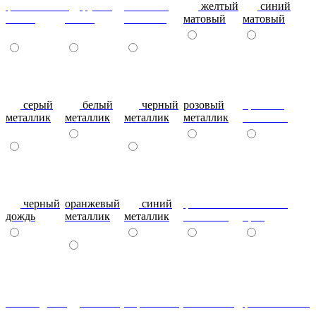
фиолетовый-
рубин
эвкалипт
желтый
синий
глянец
глянец
матовый
матовый
матовый
серый
белый
черный
розовый
красный
металлик
металлик
металлик
металлик
металлик
черный
оранжевый
синий
фиолетовый
металлик
дождь
металлик
металлик
металлик
бриз
шоколадный
т.синий
морковный
салатовый
фисташковый
металлик
металлик
металлик
металлик
металлик