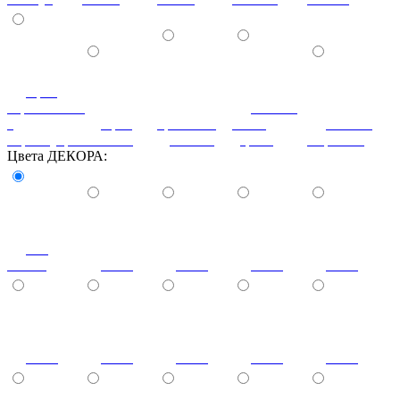
орех
королевский
патина
с
орех
ореховый
белое
патина
перламутром
светлый
дубослив
дерево
миртовая
Цвета ДЕКОРА:
без
стекла
1013
1014
1019
1023
2001
3000
3004
3012
3015