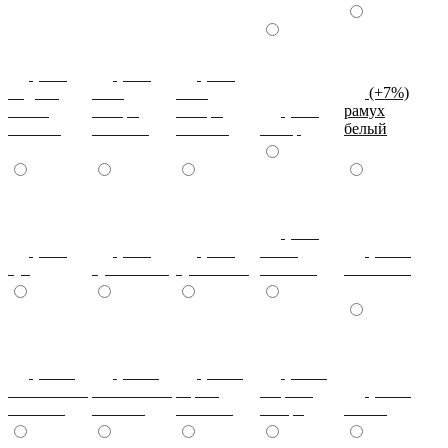
(+7%)
(+7%)
(+7%)
индиан
ноче
ноче
(+7%)
эбони
ногаро
ногаро
(+7%)
рамух
темный
светлый
темный
пикар
белый
(+7%)
(+7%)
(+7%)
(+7%)
венге
(+10%)
туя
туя светлая
туя темная
светлый
коко-боло
(+10%)
(+10%)
(+10%)
(+20%)
ясень шимо
ясень шимо
береза
зебрано
(+10%)
светлый
темный
снежная
сахара
cиний