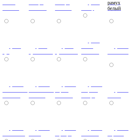
эбони
ногаро
ногаро
(+7%)
рамух
темный
светлый
темный
пикар
белый
(+7%)
(+7%)
(+7%)
(+7%)
венге
(+10%)
туя
туя светлая
туя темная
светлый
коко-боло
(+10%)
(+10%)
(+10%)
(+20%)
ясень шимо
ясень шимо
береза
зебрано
(+10%)
светлый
темный
снежная
сахара
cиний
(+10%)
(+10%)
(+10%)
(+10%)
(+10%)
салатовый
титан
серебро
платина
черный