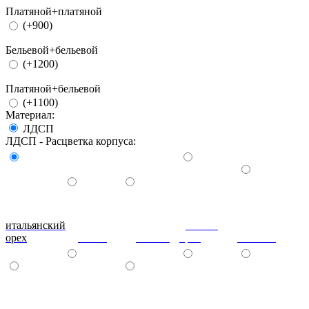
Платяной+платяной
(+900)
Бельевой+бельевой
(+1200)
Платяной+бельевой
(+1100)
Материал:
ЛДСП
ЛДСП - Расцветка корпуса:
итальянский
донской
орех
ольха
вишня
орех
махагон