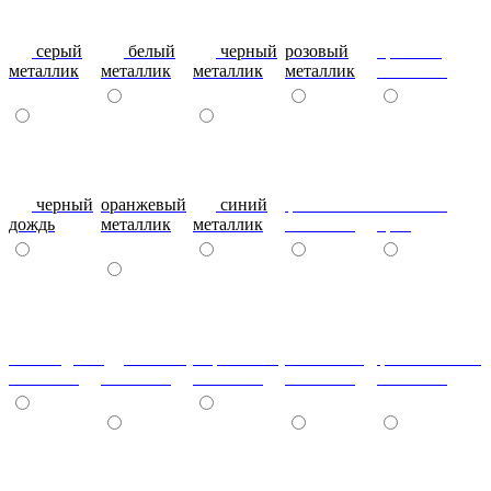
серый
белый
черный
розовый
красный
металлик
металлик
металлик
металлик
металлик
черный
оранжевый
синий
фиолетовый
металлик
дождь
металлик
металлик
металлик
бриз
шоколадный
т.синий
морковный
салатовый
фисташковый
металлик
металлик
металлик
металлик
металлик