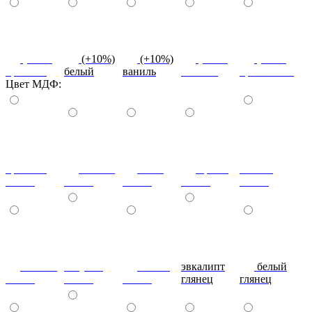
(+10%)
(+10%)
(+10%)
(+10%)
(+10%)
красный
белый
ваниль
желтый
оранжевый
Цвет МДФ:
красный
ваниль
лайм
оранж
шоколад
глянец
глянец
глянец
глянец
глянец
сливки
голубой
синий
эвкалипт
белый
глянец
глянец
глянец
глянец
глянец