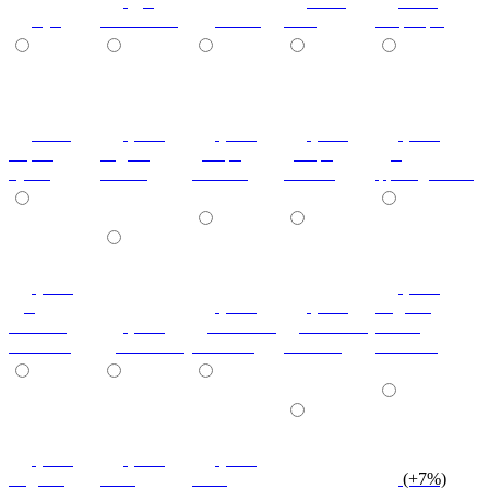
дуб
ноче
ноче
бук
молочный
венге
экко
гварнери
ноче
(+7%)
(+7%)
(+7%)
(+7%)
мария
бодега
дезира
дезира
дуб
луиза
белый
светлая
темная
французский
(+7%)
(+7%)
дуб
(+7%)
(+7%)
индиан
кельтик
(+7%)
дуб сонома
дуб сонома
эбони
светлый
дуб сонома
светлый
темный
светлый
(+7%)
(+7%)
(+7%)
индиан
ноче
ноче
(+7%)