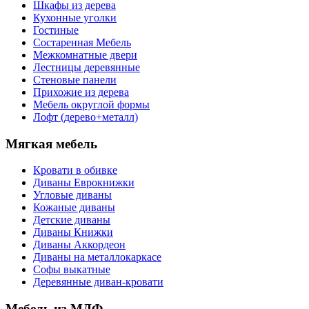
Шкафы из дерева
Кухонные уголки
Гостиные
Состаренная Мебель
Межкомнатные двери
Лестницы деревянные
Стеновые панели
Прихожие из дерева
Мебель округлой формы
Лофт (дерево+металл)
Мягкая мебель
Кровати в обивке
Диваны Еврокнижки
Угловые диваны
Кожаные диваны
Детские диваны
Диваны Книжки
Диваны Аккордеон
Диваны на металлокаркасе
Софы выкатные
Деревянные диван-кровати
Мебель из МДФ