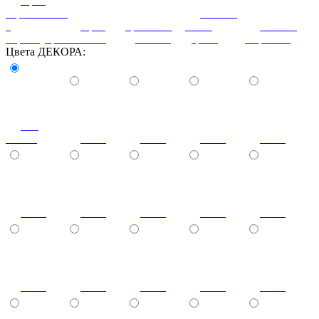
орех
королевский
патина
с
орех
ореховый
белое
патина
перламутром
светлый
дубослив
дерево
миртовая
Цвета ДЕКОРА:
без
стекла
1013
1014
1019
1023
2001
3000
3004
3012
3015
4005
4006
5005
5012
6002