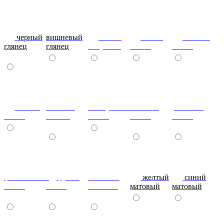
черный
вишневый
глянец
сталь-
яблоко-
глянец
глянец
капучино
глянец
глянец
сизый-
темный-
жемчужный-
желтый-
розовый-
глянец
шоколад
глянец
глянец
глянец
фиолетовый-
рубин
эвкалипт
желтый
синий
глянец
глянец
матовый
матовый
матовый