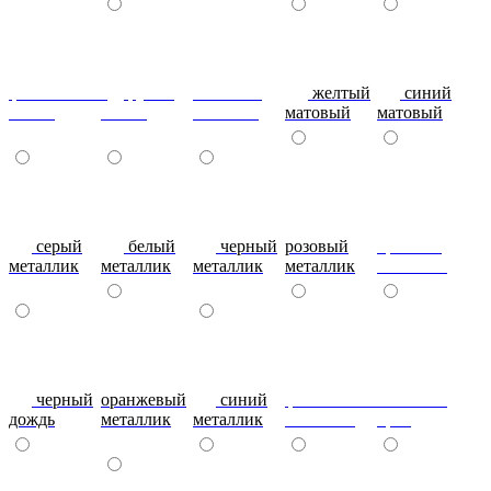
фиолетовый-
рубин
эвкалипт
желтый
синий
глянец
глянец
матовый
матовый
матовый
серый
белый
черный
розовый
красный
металлик
металлик
металлик
металлик
металлик
черный
оранжевый
синий
фиолетовый
металлик
дождь
металлик
металлик
металлик
бриз