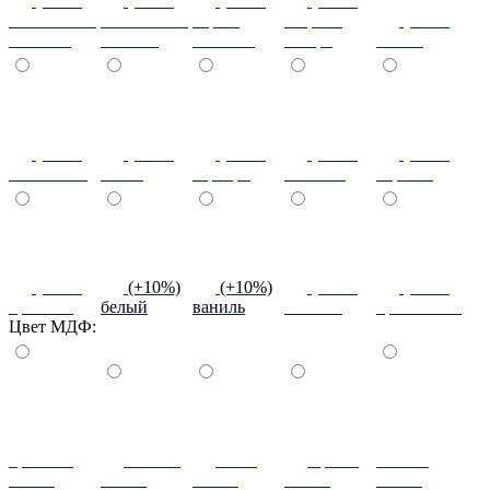
(+10%)
(+10%)
(+10%)
(+20%)
ясень шимо
ясень шимо
береза
зебрано
(+10%)
светлый
темный
снежная
сахара
cиний
(+10%)
(+10%)
(+10%)
(+10%)
(+10%)
салатовый
титан
серебро
платина
черный
(+10%)
(+10%)
(+10%)
(+10%)
(+10%)
красный
белый
ваниль
желтый
оранжевый
Цвет МДФ:
красный
ваниль
лайм
оранж
шоколад
глянец
глянец
глянец
глянец
глянец