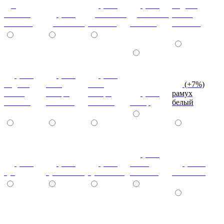
дуб
(+7%)
(+7%)
индиан
кельтик
(+7%)
дуб сонома
дуб сонома
эбони
светлый
дуб сонома
светлый
темный
светлый
(+7%)
(+7%)
(+7%)
индиан
ноче
ноче
(+7%)
эбони
ногаро
ногаро
(+7%)
рамух
темный
светлый
темный
пикар
белый
(+7%)
(+7%)
(+7%)
(+7%)
венге
(+10%)
туя
туя светлая
туя темная
светлый
коко-боло