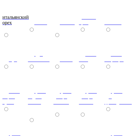
итальянский
донской
орех
ольха
вишня
орех
махагон
дуб
ноче
ноче
бук
молочный
венге
экко
гварнери
ноче
(+7%)
(+7%)
(+7%)
(+7%)
мария
бодега
дезира
дезира
дуб
луиза
белый
светлая
темная
французский
(+7%)
(+7%)