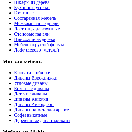
Шкафы из дерева
Кухонные уголки
Гостиные
Состаренная Мебель
Межкомнатные двери
Лестницы деревянные
Стеновые панели
Прихожие из дерева
Мебель округлой формы
Лофт (дерево+металл)
Мягкая мебель
Кровати в обивке
Диваны Еврокнижки
Угловые диваны
Кожаные диваны
Детские диваны
Диваны Книжки
Диваны Аккордеон
Диваны на металлокаркасе
Софы выкатные
Деревянные диван-кровати
Мебель из МДФ