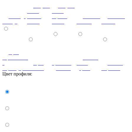
летучая
летучая
мышь
мышь
лаванда
ваниль
черный
мозаика
мозаика
жемчуг
глянец
глянец
светлая
темная
орех
королевский
патина
с
орех
ореховый
белое
патина
перламутром
светлый
дубослив
дерево
миртовая
Цвет профиля:
Серебро
Полированная шампань
Оружейный