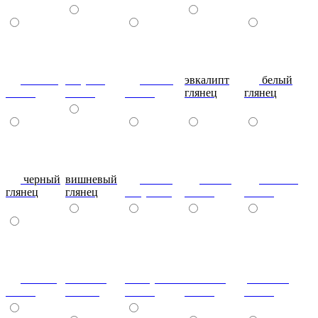
сливки
голубой
синий
эвкалипт
белый
глянец
глянец
глянец
глянец
глянец
черный
вишневый
глянец
сталь-
яблоко-
глянец
глянец
капучино
глянец
глянец
сизый-
темный-
жемчужный-
желтый-
розовый-
глянец
шоколад
глянец
глянец
глянец