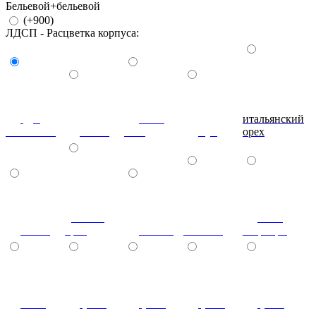
Бельевой+бельевой
(+900)
ЛДСП - Расцветка корпуса:
дуб
ноче
итальянский
молочный
венге
экко
бук
орех
донской
ноче
ольха
орех
вишня
махагон
гварнери
ноче
(+7%)
(+7%)
(+7%)
(+7%)