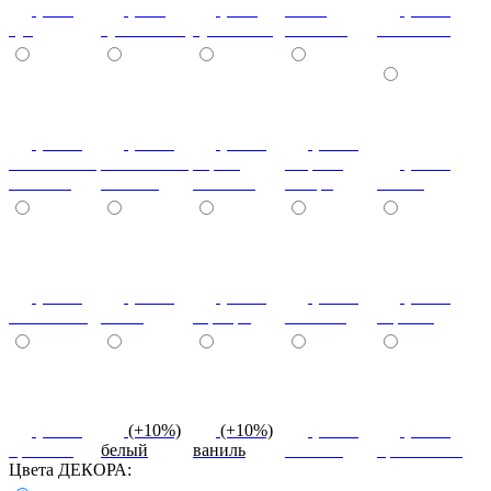
(+7%)
(+7%)
(+7%)
венге
(+10%)
туя
туя светлая
туя темная
светлый
коко-боло
(+10%)
(+10%)
(+10%)
(+20%)
ясень шимо
ясень шимо
береза
зебрано
(+10%)
светлый
темный
снежная
сахара
cиний
(+10%)
(+10%)
(+10%)
(+10%)
(+10%)
салатовый
титан
серебро
платина
черный
(+10%)
(+10%)
(+10%)
(+10%)
(+10%)
красный
белый
ваниль
желтый
оранжевый
Цвета ДЕКОРА: