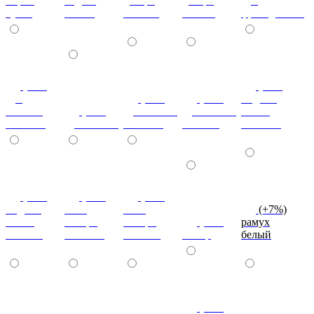
мария
бодега
дезира
дезира
дуб
луиза
белый
светлая
темная
французский
(+7%)
(+7%)
дуб
(+7%)
(+7%)
индиан
кельтик
(+7%)
дуб сонома
дуб сонома
эбони
светлый
дуб сонома
светлый
темный
светлый
(+7%)
(+7%)
(+7%)
индиан
ноче
ноче
(+7%)
эбони
ногаро
ногаро
(+7%)
рамух
темный
светлый
темный
пикар
белый
(+7%)