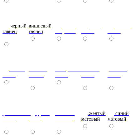
черный
вишневый
глянец
сталь-
яблоко-
глянец
глянец
капучино
глянец
глянец
сизый-
темный-
жемчужный-
желтый-
розовый-
глянец
шоколад
глянец
глянец
глянец
фиолетовый-
рубин
эвкалипт
желтый
синий
глянец
глянец
матовый
матовый
матовый