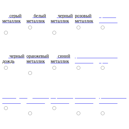
серый
белый
черный
розовый
красный
металлик
металлик
металлик
металлик
металлик
черный
оранжевый
синий
фиолетовый
металлик
дождь
металлик
металлик
металлик
бриз
шоколадный
т.синий
морковный
салатовый
фисташковый
металлик
металлик
металлик
металлик
металлик