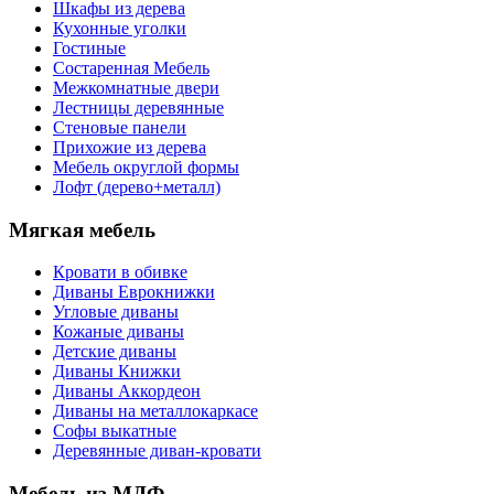
Шкафы из дерева
Кухонные уголки
Гостиные
Состаренная Мебель
Межкомнатные двери
Лестницы деревянные
Стеновые панели
Прихожие из дерева
Мебель округлой формы
Лофт (дерево+металл)
Мягкая мебель
Кровати в обивке
Диваны Еврокнижки
Угловые диваны
Кожаные диваны
Детские диваны
Диваны Книжки
Диваны Аккордеон
Диваны на металлокаркасе
Софы выкатные
Деревянные диван-кровати
Мебель из МДФ