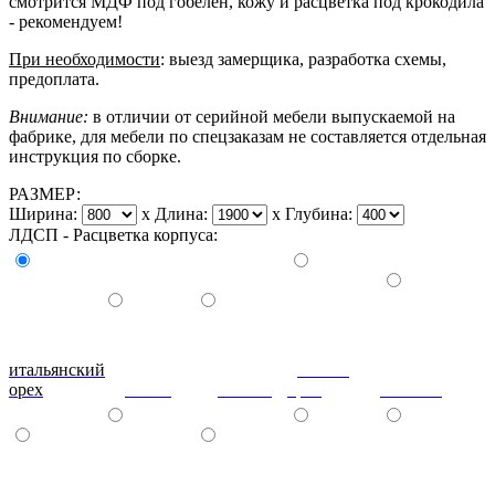
смотрится МДФ под гобелен, кожу и расцветка под крокодила
- рекомендуем!
При необходимости
: выезд замерщика, разработка схемы,
предоплата.
Внимание:
в отличии от серийной мебели выпускаемой на
фабрике, для мебели по спецзаказам не составляется отдельная
инструкция по сборке.
РАЗМЕР:
Ширина:
x
Длина:
x
Глубина:
ЛДСП - Расцветка корпуса:
итальянский
донской
орех
ольха
вишня
орех
махагон