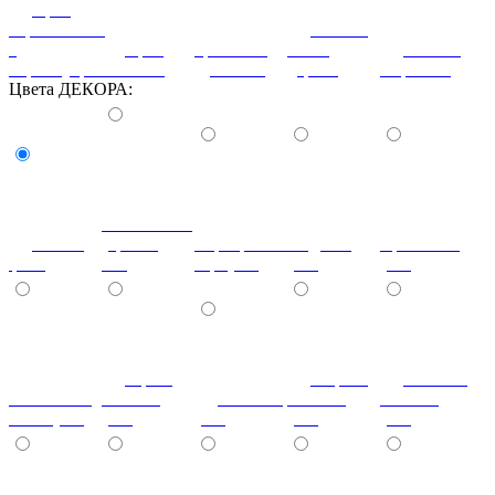
орех
королевский
патина
с
орех
ореховый
белое
патина
перламутром
светлый
дубослив
дерево
миртовая
Цвета ДЕКОРА:
Золотистый
как на
(оракал
Серебристо-
Медный
Кремовый
фото
091)
сер. (090)
(092)
(023)
Ярко-
Серно-
Светло-
Золотисто-
желтый
Желтый
желтый
желтый
желт. (020)
(019)
(021)
(022)
(025)