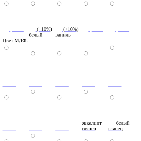
(+10%)
(+10%)
(+10%)
(+10%)
(+10%)
красный
белый
ваниль
желтый
оранжевый
Цвет МДФ:
красный
ваниль
лайм
оранж
шоколад
глянец
глянец
глянец
глянец
глянец
сливки
голубой
синий
эвкалипт
белый
глянец
глянец
глянец
глянец
глянец