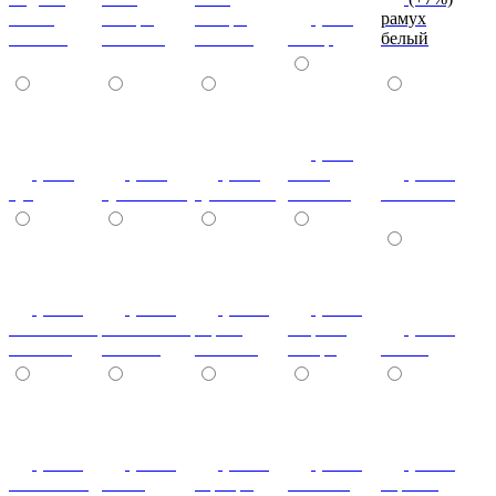
эбони
ногаро
ногаро
(+7%)
рамух
темный
светлый
темный
пикар
белый
(+7%)
(+7%)
(+7%)
(+7%)
венге
(+10%)
туя
туя светлая
туя темная
светлый
коко-боло
(+10%)
(+10%)
(+10%)
(+20%)
ясень шимо
ясень шимо
береза
зебрано
(+10%)
светлый
темный
снежная
сахара
cиний
(+10%)
(+10%)
(+10%)
(+10%)
(+10%)
салатовый
титан
серебро
платина
черный