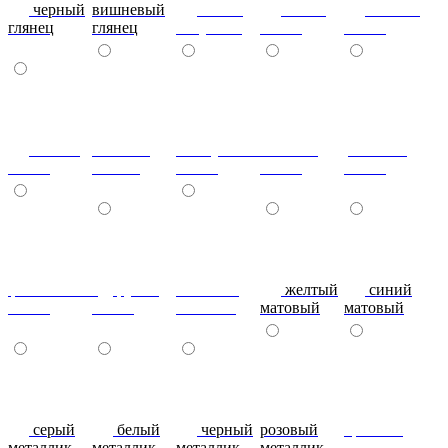
черный
вишневый
глянец
сталь-
яблоко-
глянец
глянец
капучино
глянец
глянец
сизый-
темный-
жемчужный-
желтый-
розовый-
глянец
шоколад
глянец
глянец
глянец
фиолетовый-
рубин
эвкалипт
желтый
синий
глянец
глянец
матовый
матовый
матовый
серый
белый
черный
розовый
красный
металлик
металлик
металлик
металлик
металлик