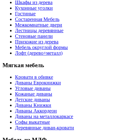
Шкафы из дерева
Кухонные уголки
Гостиные
Состаренная Мебель
Межкомнатные двери
Лестницы деревянные
Стеновые панели
Прихожие из дерева
Мебель округлой формы
Лофт (дерево+металл)
Мягкая мебель
Кровати в обивке
Диваны Еврокнижки
Угловые диваны
Кожаные диваны
Детские диваны
Диваны Книжки
Диваны Аккордеон
Диваны на металлокаркасе
Софы выкатные
Деревянные диван-кровати
Мебель из МДФ