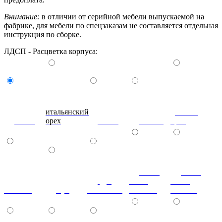
Внимание:
в отличии от серийной мебели выпускаемой на
фабрике, для мебели по спецзаказам не составляется отдельная
инструкция по сборке.
ЛДСП - Расцветка корпуса:
итальянский
донской
венге
орех
ольха
вишня
орех
ясень
ясень
дуб
шимо
шимо
махагон
бук
молочный
светлый
темный