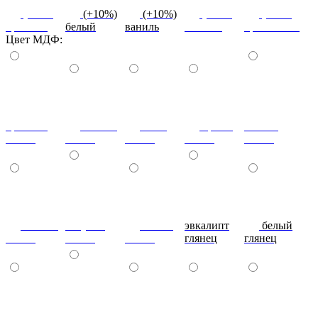
(+10%)
(+10%)
(+10%)
(+10%)
(+10%)
красный
белый
ваниль
желтый
оранжевый
Цвет МДФ:
красный
ваниль
лайм
оранж
шоколад
глянец
глянец
глянец
глянец
глянец
сливки
голубой
синий
эвкалипт
белый
глянец
глянец
глянец
глянец
глянец