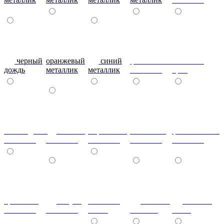
черный
оранжевый
синий
фиолетовый
металлик
дождь
металлик
металлик
металлик
бриз
шоколадный
т.синий
морковный
салатовый
фисташковый
металлик
металлик
металлик
металлик
металлик
кремовый
лагуна
металлик
Гобелен
Гобелен
металлик
металлик
олива
Золотой
Пинк