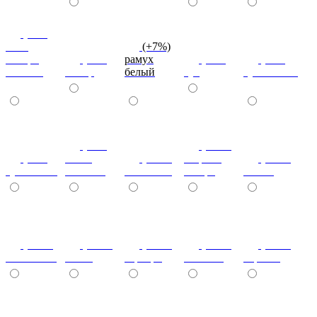
(+7%)
ноче
(+7%)
ногаро
(+7%)
рамух
(+7%)
(+7%)
темный
пикар
белый
туя
туя светлая
(+7%)
(+20%)
(+7%)
венге
(+10%)
зебрано
(+10%)
туя темная
светлый
коко-боло
сахара
cиний
(+10%)
(+10%)
(+10%)
(+10%)
(+10%)
салатовый
титан
серебро
платина
черный