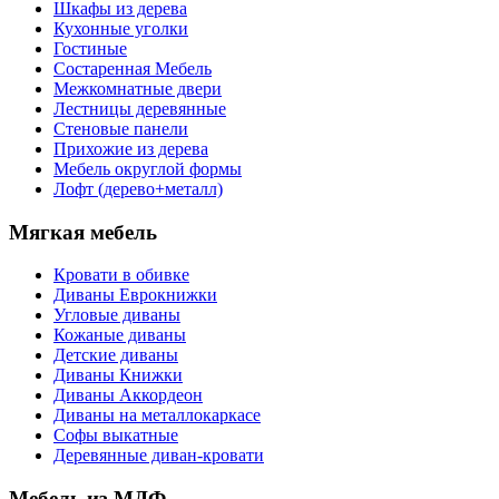
Шкафы из дерева
Кухонные уголки
Гостиные
Состаренная Мебель
Межкомнатные двери
Лестницы деревянные
Стеновые панели
Прихожие из дерева
Мебель округлой формы
Лофт (дерево+металл)
Мягкая мебель
Кровати в обивке
Диваны Еврокнижки
Угловые диваны
Кожаные диваны
Детские диваны
Диваны Книжки
Диваны Аккордеон
Диваны на металлокаркасе
Софы выкатные
Деревянные диван-кровати
Мебель из МДФ