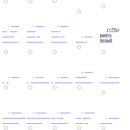
(+7%)
(+7%)
(+7%)
индиан
ноче
ноче
(+7%)
эбони
ногаро
ногаро
(+7%)
рамух
темный
светлый
темный
пикар
белый
(+7%)
(+7%)
(+7%)
(+7%)
венге
(+10%)
туя
туя светлая
туя темная
светлый
коко-боло
(+10%)
(+10%)
(+10%)
(+20%)
ясень шимо
ясень шимо
береза
зебрано
(+10%)
светлый
темный
снежная
сахара
cиний