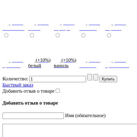
(+10%)
(+10%)
(+10%)
(+10%)
(+10%)
салатовый
титан
серебро
платина
черный
(+10%)
(+10%)
(+10%)
(+10%)
(+10%)
красный
белый
ваниль
желтый
оранжевый
Количество:
Быстрый заказ
Добавить отзыв о товаре
Добавить отзыв о товаре
Имя (обязательное)