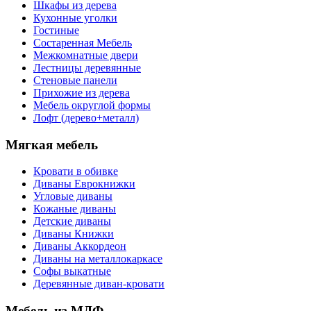
Шкафы из дерева
Кухонные уголки
Гостиные
Состаренная Мебель
Межкомнатные двери
Лестницы деревянные
Стеновые панели
Прихожие из дерева
Мебель округлой формы
Лофт (дерево+металл)
Мягкая мебель
Кровати в обивке
Диваны Еврокнижки
Угловые диваны
Кожаные диваны
Детские диваны
Диваны Книжки
Диваны Аккордеон
Диваны на металлокаркасе
Софы выкатные
Деревянные диван-кровати
Мебель из МДФ