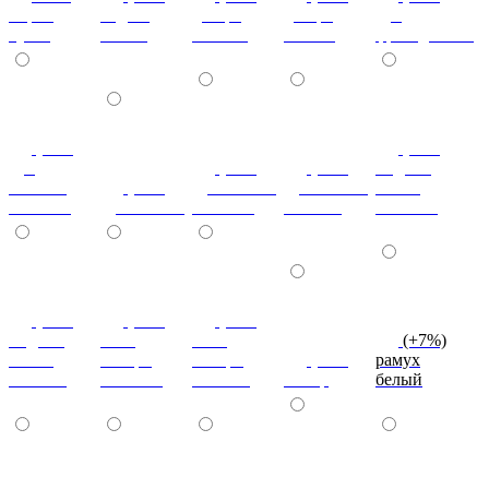
мария
бодега
дезира
дезира
дуб
луиза
белый
светлая
темная
французский
(+7%)
(+7%)
дуб
(+7%)
(+7%)
индиан
кельтик
(+7%)
дуб сонома
дуб сонома
эбони
светлый
дуб сонома
светлый
темный
светлый
(+7%)
(+7%)
(+7%)
индиан
ноче
ноче
(+7%)
эбони
ногаро
ногаро
(+7%)
рамух
темный
светлый
темный
пикар
белый