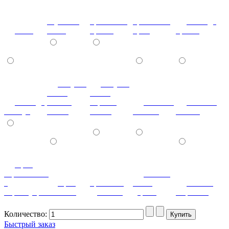
паутинка
кристаллы
кристаллы
лаванда
клен
белая
бронза
крем
бронза
летучая
летучая
мышь
мышь
лаванда
ваниль
черный
мозаика
мозаика
жемчуг
глянец
глянец
светлая
темная
орех
королевский
патина
с
орех
ореховый
белое
патина
перламутром
светлый
дубослив
дерево
миртовая
Количество:
Быстрый заказ