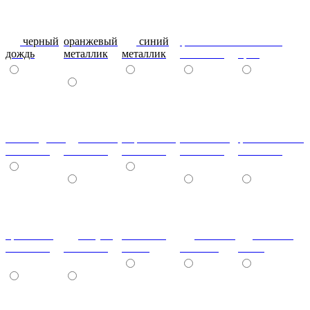
черный
оранжевый
синий
фиолетовый
металлик
дождь
металлик
металлик
металлик
бриз
шоколадный
т.синий
морковный
салатовый
фисташковый
металлик
металлик
металлик
металлик
металлик
кремовый
лагуна
металлик
Гобелен
Гобелен
металлик
металлик
олива
Золотой
Пинк