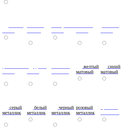
сизый-
темный-
жемчужный-
желтый-
розовый-
глянец
шоколад
глянец
глянец
глянец
фиолетовый-
рубин
эвкалипт
желтый
синий
глянец
глянец
матовый
матовый
матовый
серый
белый
черный
розовый
красный
металлик
металлик
металлик
металлик
металлик