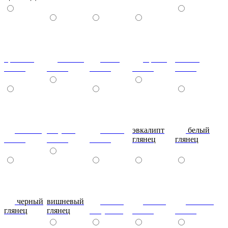
красный
ваниль
лайм
оранж
шоколад
глянец
глянец
глянец
глянец
глянец
сливки
голубой
синий
эвкалипт
белый
глянец
глянец
глянец
глянец
глянец
черный
вишневый
глянец
сталь-
яблоко-
глянец
глянец
капучино
глянец
глянец