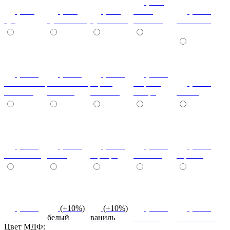
(+7%)
(+7%)
(+7%)
(+7%)
венге
(+10%)
туя
туя светлая
туя темная
светлый
коко-боло
(+10%)
(+10%)
(+10%)
(+20%)
ясень шимо
ясень шимо
береза
зебрано
(+10%)
светлый
темный
снежная
сахара
cиний
(+10%)
(+10%)
(+10%)
(+10%)
(+10%)
салатовый
титан
серебро
платина
черный
(+10%)
(+10%)
(+10%)
(+10%)
(+10%)
красный
белый
ваниль
желтый
оранжевый
Цвет МДФ: