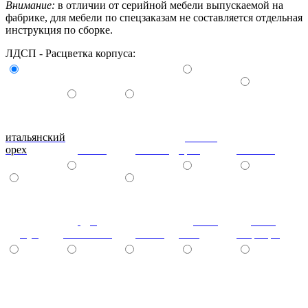
Внимание:
в отличии от серийной мебели выпускаемой на
фабрике, для мебели по спецзаказам не составляется отдельная
инструкция по сборке.
ЛДСП - Расцветка корпуса:
итальянский
донской
орех
ольха
вишня
орех
махагон
дуб
ноче
ноче
бук
молочный
венге
экко
гварнери
ноче
(+7%)
(+7%)
(+7%)
(+7%)