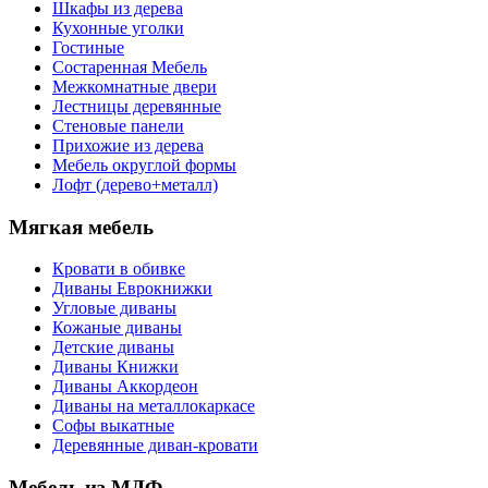
Шкафы из дерева
Кухонные уголки
Гостиные
Состаренная Мебель
Межкомнатные двери
Лестницы деревянные
Стеновые панели
Прихожие из дерева
Мебель округлой формы
Лофт (дерево+металл)
Мягкая мебель
Кровати в обивке
Диваны Еврокнижки
Угловые диваны
Кожаные диваны
Детские диваны
Диваны Книжки
Диваны Аккордеон
Диваны на металлокаркасе
Софы выкатные
Деревянные диван-кровати
Мебель из МДФ