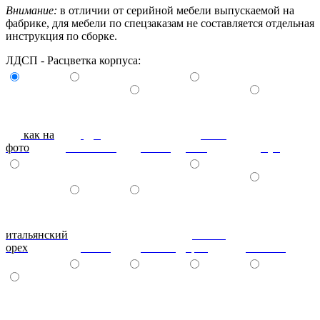
Внимание:
в отличии от серийной мебели выпускаемой на
фабрике, для мебели по спецзаказам не составляется отдельная
инструкция по сборке.
ЛДСП - Расцветка корпуса:
как на
дуб
ноче
фото
молочный
венге
экко
бук
итальянский
донской
орех
ольха
вишня
орех
махагон