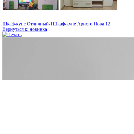
Шкаф-купе Отличный-1
Шкаф-купе Аристо Нова 12
Вернуться к: новинка