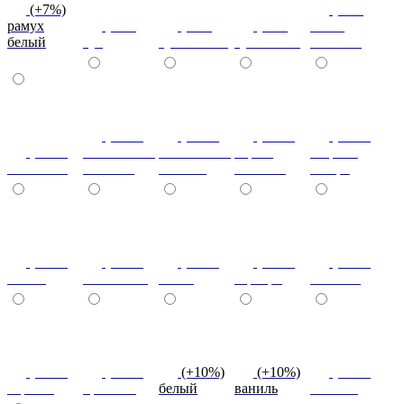
(+7%)
(+7%)
рамух
(+7%)
(+7%)
(+7%)
венге
белый
туя
туя светлая
туя темная
светлый
(+10%)
(+10%)
(+10%)
(+20%)
(+10%)
ясень шимо
ясень шимо
береза
зебрано
коко-боло
светлый
темный
снежная
сахара
(+10%)
(+10%)
(+10%)
(+10%)
(+10%)
cиний
салатовый
титан
серебро
платина
(+10%)
(+10%)
(+10%)
(+10%)
(+10%)
черный
красный
белый
ваниль
желтый