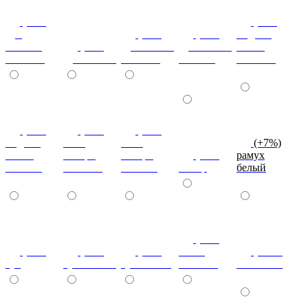
(+7%)
(+7%)
дуб
(+7%)
(+7%)
индиан
кельтик
(+7%)
дуб сонома
дуб сонома
эбони
светлый
дуб сонома
светлый
темный
светлый
(+7%)
(+7%)
(+7%)
индиан
ноче
ноче
(+7%)
эбони
ногаро
ногаро
(+7%)
рамух
темный
светлый
темный
пикар
белый
(+7%)
(+7%)
(+7%)
(+7%)
венге
(+10%)
туя
туя светлая
туя темная
светлый
коко-боло