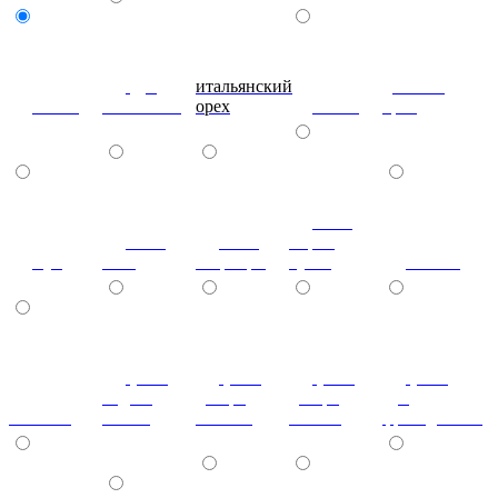
дуб
итальянский
донской
венге
молочный
орех
ольха
орех
ноче
ноче
ноче
мария
бук
экко
гварнери
луиза
вишня
(+7%)
(+7%)
(+7%)
(+7%)
бодега
дезира
дезира
дуб
махагон
белый
светлая
темная
французский