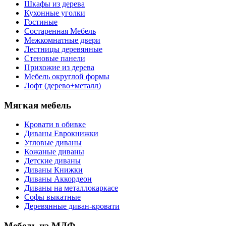
Шкафы из дерева
Кухонные уголки
Гостиные
Состаренная Мебель
Межкомнатные двери
Лестницы деревянные
Стеновые панели
Прихожие из дерева
Мебель округлой формы
Лофт (дерево+металл)
Мягкая мебель
Кровати в обивке
Диваны Еврокнижки
Угловые диваны
Кожаные диваны
Детские диваны
Диваны Книжки
Диваны Аккордеон
Диваны на металлокаркасе
Софы выкатные
Деревянные диван-кровати
Мебель из МДФ