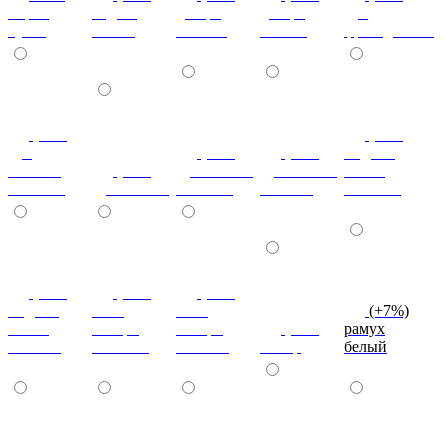
мария
бодега
дезира
дезира
дуб
луиза
белый
светлая
темная
французский
(+7%)
(+7%)
дуб
(+7%)
(+7%)
индиан
кельтик
(+7%)
дуб сонома
дуб сонома
эбони
светлый
дуб сонома
светлый
темный
светлый
(+7%)
(+7%)
(+7%)
индиан
ноче
ноче
(+7%)
эбони
ногаро
ногаро
(+7%)
рамух
темный
светлый
темный
пикар
белый