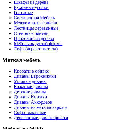
Шкафы из дерева
Кухонные уголки
Гостиные
Состаренная Мебель
Межкомнатные двери
Лестницы деревянные
Стеновые панели
Прихожие из дерева
Мебель округлой формы
Лофт (дерево+металл)
Мягкая мебель
Кровати в обивке
Диваны Еврокнижки
Угловые диваны
Кожаные диваны
Детские диваны
Диваны Книжки
Диваны Аккордеон
Диваны на металлокаркасе
Софы выкатные
Деревянные диван-кровати
Мебель из МДФ