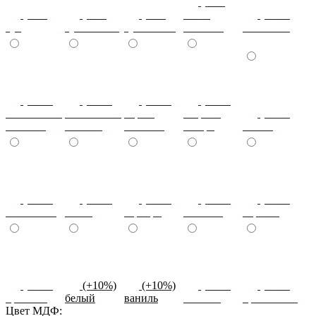
(+7%)
(+7%)
(+7%)
(+7%)
венге
(+10%)
туя
туя светлая
туя темная
светлый
коко-боло
(+10%)
(+10%)
(+10%)
(+20%)
ясень шимо
ясень шимо
береза
зебрано
(+10%)
светлый
темный
снежная
сахара
cиний
(+10%)
(+10%)
(+10%)
(+10%)
(+10%)
салатовый
титан
серебро
платина
черный
(+10%)
(+10%)
(+10%)
(+10%)
(+10%)
красный
белый
ваниль
желтый
оранжевый
Цвет МДФ: