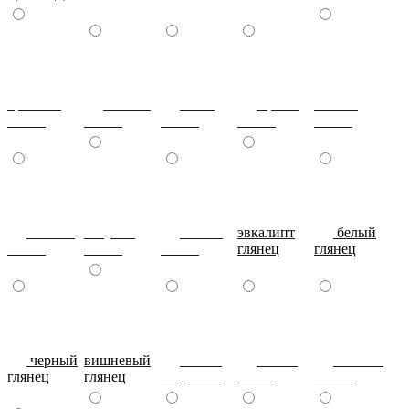
красный
ваниль
лайм
оранж
шоколад
глянец
глянец
глянец
глянец
глянец
сливки
голубой
синий
эвкалипт
белый
глянец
глянец
глянец
глянец
глянец
черный
вишневый
глянец
сталь-
яблоко-
глянец
глянец
капучино
глянец
глянец