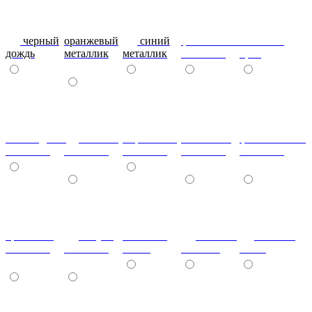
черный
оранжевый
синий
фиолетовый
металлик
дождь
металлик
металлик
металлик
бриз
шоколадный
т.синий
морковный
салатовый
фисташковый
металлик
металлик
металлик
металлик
металлик
кремовый
лагуна
металлик
Гобелен
Гобелен
металлик
металлик
олива
Золотой
Пинк