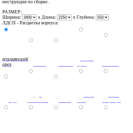
инструкция по сборке.
РАЗМЕР:
Ширина:
x
Длина:
x
Глубина:
ЛДСП - Расцветка корпуса:
итальянский
донской
орех
ольха
вишня
орех
махагон
дуб
ноче
ноче
бук
молочный
венге
экко
гварнери
ноче
(+7%)
(+7%)
(+7%)
(+7%)