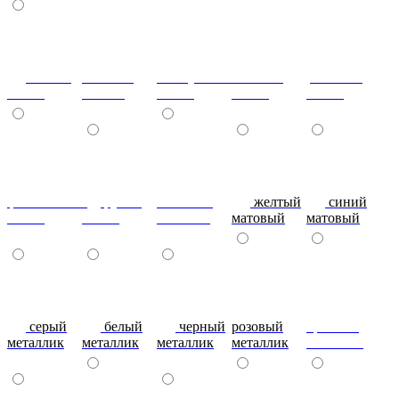
сизый-
темный-
жемчужный-
желтый-
розовый-
глянец
шоколад
глянец
глянец
глянец
фиолетовый-
рубин
эвкалипт
желтый
синий
глянец
глянец
матовый
матовый
матовый
серый
белый
черный
розовый
красный
металлик
металлик
металлик
металлик
металлик