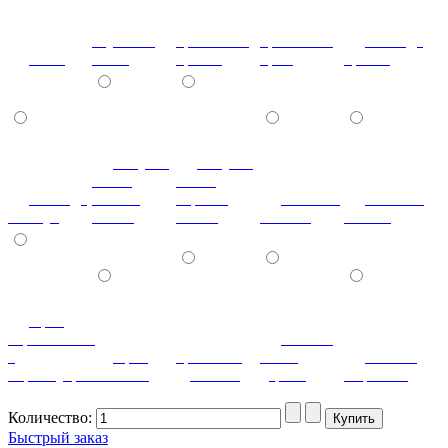
паутинка
кристаллы
кристаллы
лаванда
клен
белая
бронза
крем
бронза
летучая
летучая
мышь
мышь
лаванда
ваниль
черный
мозаика
мозаика
жемчуг
глянец
глянец
светлая
темная
орех
королевский
патина
с
орех
ореховый
белое
патина
перламутром
светлый
дубослив
дерево
миртовая
Количество:
Быстрый заказ