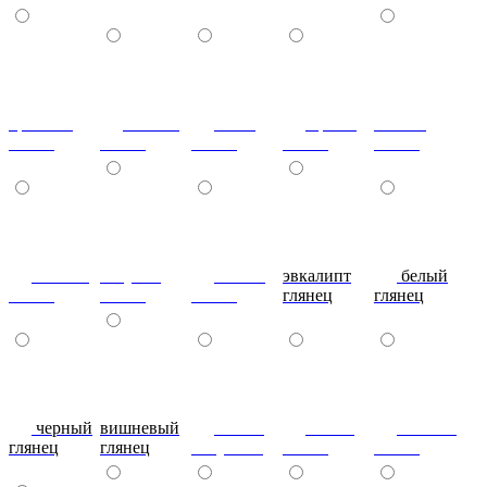
красный
ваниль
лайм
оранж
шоколад
глянец
глянец
глянец
глянец
глянец
сливки
голубой
синий
эвкалипт
белый
глянец
глянец
глянец
глянец
глянец
черный
вишневый
глянец
сталь-
яблоко-
глянец
глянец
капучино
глянец
глянец