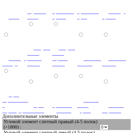
паутинка
кристаллы
кристаллы
лаванда
клен
белая
бронза
крем
бронза
летучая
летучая
мышь
мышь
лаванда
ваниль
черный
мозаика
мозаика
жемчуг
глянец
глянец
светлая
темная
орех
королевский
патина
с
орех
ореховый
белое
патина
перламутром
светлый
дубослив
дерево
миртовая
Дополнительные элементы
Угловой элемент слитный правый (4-5 полок)
(+1800) :
Угловой элемент слитный левый (4-5 полок)