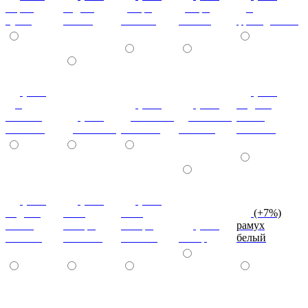
мария
бодега
дезира
дезира
дуб
луиза
белый
светлая
темная
французский
(+7%)
(+7%)
дуб
(+7%)
(+7%)
индиан
кельтик
(+7%)
дуб сонома
дуб сонома
эбони
светлый
дуб сонома
светлый
темный
светлый
(+7%)
(+7%)
(+7%)
индиан
ноче
ноче
(+7%)
эбони
ногаро
ногаро
(+7%)
рамух
темный
светлый
темный
пикар
белый