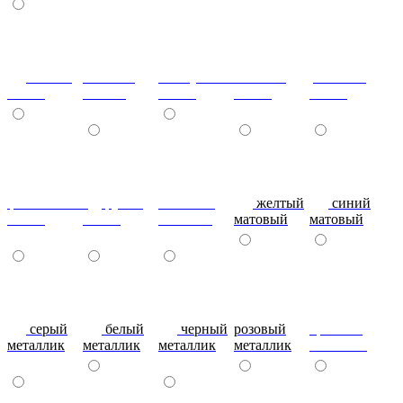
сизый-
темный-
жемчужный-
желтый-
розовый-
глянец
шоколад
глянец
глянец
глянец
фиолетовый-
рубин
эвкалипт
желтый
синий
глянец
глянец
матовый
матовый
матовый
серый
белый
черный
розовый
красный
металлик
металлик
металлик
металлик
металлик