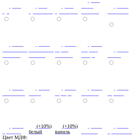
(+7%)
(+7%)
(+7%)
(+7%)
венге
(+10%)
туя
туя светлая
туя темная
светлый
коко-боло
(+10%)
(+10%)
(+10%)
(+20%)
ясень шимо
ясень шимо
береза
зебрано
(+10%)
светлый
темный
снежная
сахара
cиний
(+10%)
(+10%)
(+10%)
(+10%)
(+10%)
салатовый
титан
серебро
платина
черный
(+10%)
(+10%)
(+10%)
(+10%)
(+10%)
красный
белый
ваниль
желтый
оранжевый
Цвет МДФ: