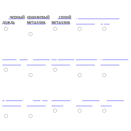
черный
оранжевый
синий
фиолетовый
металлик
дождь
металлик
металлик
металлик
бриз
шоколадный
т.синий
морковный
салатовый
фисташковый
металлик
металлик
металлик
металлик
металлик
кремовый
лагуна
металлик
Гобелен
Гобелен
металлик
металлик
олива
Золотой
Пинк