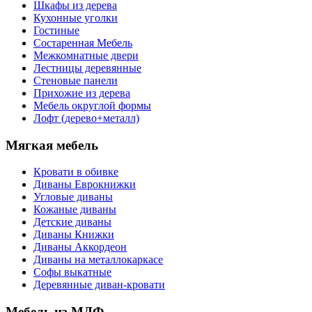
Шкафы из дерева
Кухонные уголки
Гостиные
Состаренная Мебель
Межкомнатные двери
Лестницы деревянные
Стеновые панели
Прихожие из дерева
Мебель округлой формы
Лофт (дерево+металл)
Мягкая мебель
Кровати в обивке
Диваны Еврокнижки
Угловые диваны
Кожаные диваны
Детские диваны
Диваны Книжки
Диваны Аккордеон
Диваны на металлокаркасе
Софы выкатные
Деревянные диван-кровати
Мебель из МДФ