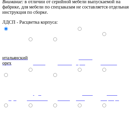
Внимание:
в отличии от серийной мебели выпускаемой на
фабрике, для мебели по спецзаказам не составляется отдельная
инструкция по сборке.
ЛДСП - Расцветка корпуса:
итальянский
донской
орех
ольха
вишня
орех
махагон
дуб
ноче
ноче
бук
молочный
венге
экко
гварнери
ноче
(+7%)
(+7%)
(+7%)
(+7%)