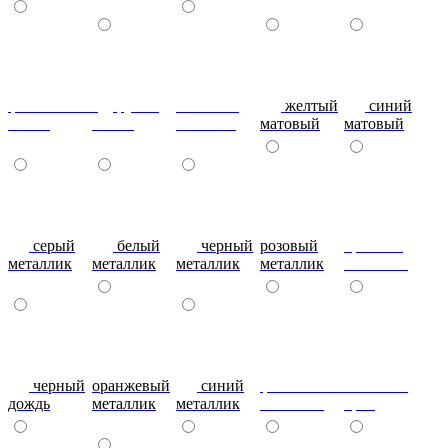
фиолетовый-
рубин
эвкалипт
желтый
синий
глянец
глянец
матовый
матовый
матовый
серый
белый
черный
розовый
красный
металлик
металлик
металлик
металлик
металлик
черный
оранжевый
синий
фиолетовый
металлик
дождь
металлик
металлик
металлик
бриз