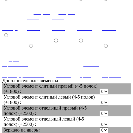
летучая
летучая
мышь
мышь
лаванда
ваниль
черный
мозаика
мозаика
жемчуг
глянец
глянец
светлая
темная
орех
королевский
патина
с
орех
ореховый
белое
патина
перламутром
светлый
дубослив
дерево
миртовая
Дополнительные элементы
Угловой элемент слитный правый (4-5 полок)
(+1800) :
Угловой элемент слитный левый (4-5 полок)
(+1800) :
Угловой элемент отдельный правый (4-5
полок) (+2500) :
Угловой элемент отдельный левый (4-5
полок) (+2500) :
Зеркало на дверь :