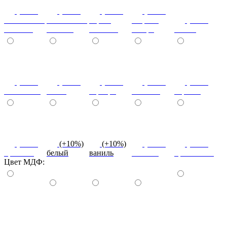
(+10%)
(+10%)
(+10%)
(+20%)
ясень шимо
ясень шимо
береза
зебрано
(+10%)
светлый
темный
снежная
сахара
cиний
(+10%)
(+10%)
(+10%)
(+10%)
(+10%)
салатовый
титан
серебро
платина
черный
(+10%)
(+10%)
(+10%)
(+10%)
(+10%)
красный
белый
ваниль
желтый
оранжевый
Цвет МДФ:
красный
ваниль
лайм
оранж
шоколад