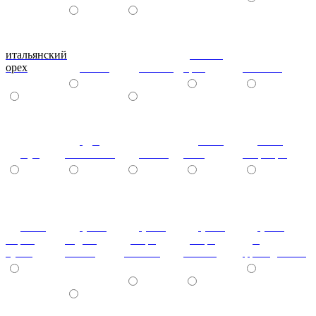
итальянский
донской
орех
ольха
вишня
орех
махагон
дуб
ноче
ноче
бук
молочный
венге
экко
гварнери
ноче
(+7%)
(+7%)
(+7%)
(+7%)
мария
бодега
дезира
дезира
дуб
луиза
белый
светлая
темная
французский