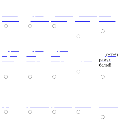
(+7%)
(+7%)
дуб
(+7%)
(+7%)
индиан
кельтик
(+7%)
дуб сонома
дуб сонома
эбони
светлый
дуб сонома
светлый
темный
светлый
(+7%)
(+7%)
(+7%)
индиан
ноче
ноче
(+7%)
эбони
ногаро
ногаро
(+7%)
рамух
темный
светлый
темный
пикар
белый
(+7%)
(+7%)
(+7%)
(+7%)
венге
(+10%)
туя
туя светлая
туя темная
светлый
коко-боло