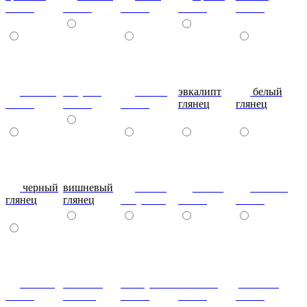
глянец
глянец
глянец
глянец
глянец
сливки
голубой
синий
эвкалипт
белый
глянец
глянец
глянец
глянец
глянец
черный
вишневый
глянец
сталь-
яблоко-
глянец
глянец
капучино
глянец
глянец
сизый-
темный-
жемчужный-
желтый-
розовый-
глянец
шоколад
глянец
глянец
глянец