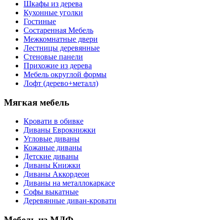
Шкафы из дерева
Кухонные уголки
Гостиные
Состаренная Мебель
Межкомнатные двери
Лестницы деревянные
Стеновые панели
Прихожие из дерева
Мебель округлой формы
Лофт (дерево+металл)
Мягкая мебель
Кровати в обивке
Диваны Еврокнижки
Угловые диваны
Кожаные диваны
Детские диваны
Диваны Книжки
Диваны Аккордеон
Диваны на металлокаркасе
Софы выкатные
Деревянные диван-кровати
Мебель из МДФ