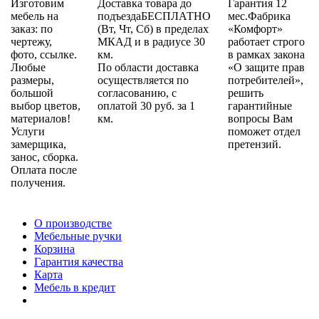
Изготовим
Доставка товара до
Гарантия 12
мебель на
подъездаБЕСПЛАТНО
мес.Фабрика
заказ: по
(Вт, Чт, Сб) в пределах
«Комфорт»
чертежу,
МКАД и в радиусе 30
работает строго
фото, ссылке.
км.
в рамках закона
Любые
По области доставка
«О защите прав
размеры,
осуществляется по
потребителей»,
большой
согласованию, с
решить
выбор цветов,
оплатой 30 руб. за 1
гарантийные
материалов!
км.
вопросы Вам
Услуги
поможет отдел
замерщика,
претензий.
занос, сборка.
Оплата после
получения.
О производстве
Мебельные ручки
Корзина
Гарантия качества
Карта
Мебель в кредит