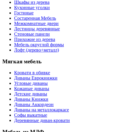
Шкафы из дерева
Кухонные уголки
Гостиные
Состаренная Мебель
Межкомнатные двери
Лестницы деревянные
Стеновые панели
Прихожие из дерева
Мебель округлой формы
Лофт (дерево+металл)
Мягкая мебель
Кровати в обивке
Диваны Еврокнижки
Угловые диваны
Кожаные диваны
Детские диваны
Диваны Книжки
Диваны Аккордеон
Диваны на металлокаркасе
Софы выкатные
Деревянные диван-кровати
Мебель из МДФ