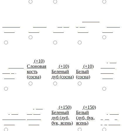
Темный
Махагон
Ольха
Орех
орех
Венге
(сосна)
(сосна)
(сосна)
(сосна)
(сосна)
(+10)
(+10)
Вишня
Слоновая
(+10)
(+10)
Темная
оксфорд
кость
Беленый
Белый
Олива
(сосна)
(сосна)
дуб (сосна)
(сосна)
(сосна)
(+10)
(+150)
(+150)
(+10)
Серый
Беленый
Белый
(+150)
Оливковый
камень
дуб (дуб,
(дуб, бук,
Бук (дуб,
(сосна)
(сосна)
бук, ясень)
ясень)
бук, ясень)