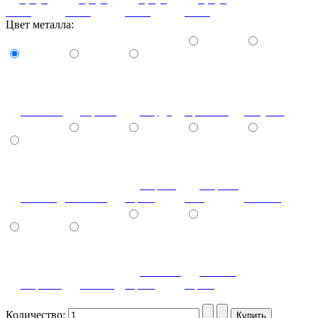
ясень)
ясень)
ясень)
ясень)
Цвет металла:
Желтый
Оранж
Бордо
Красный
Голубой
Черно-
Серый-
Синий
Зеленый
серый
агат
Шоколад
Светло-
Темно-
Черный
Белый
серый
серый
Количество: