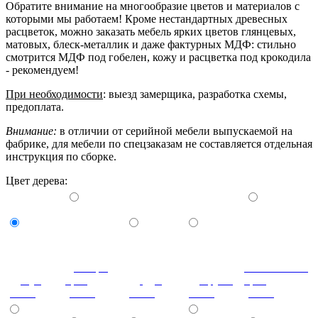
Обратите внимание на многообразие цветов и материалов с
которыми мы работаем! Кроме нестандартных древесных
расцветок, можно заказать мебель ярких цветов глянцевых,
матовых, блеск-металлик и даже фактурных МДФ: стильно
смотрится МДФ под гобелен, кожу и расцветка под крокодила
- рекомендуем!
При необходимости
: выезд замерщика, разработка схемы,
предоплата.
Внимание:
в отличии от серийной мебели выпускаемой на
фабрике, для мебели по спецзаказам не составляется отдельная
инструкция по сборке.
Цвет дерева:
Донскрй
Итальянский
Бук
орех
Дуб
Груша
орех
(сосна)
(сосна)
(сосна)
(сосна)
(сосна)