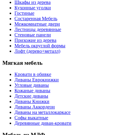
Шкафы из дерева
Кухонные уголки
Гостиные
Состаренная Мебель
Межкомнатные двери
Лестницы деревянные
Стеновые панели
Прихожие из дерева
Мебель округлой формы
Лофт (дерево+металл)
Мягкая мебель
Кровати в обивке
Диваны Еврокнижки
Угловые диваны
Кожаные диваны
Детские диваны
Диваны Книжки
Диваны Аккордеон
Диваны на металлокаркасе
Софы выкатные
Деревянные диван-кровати
Мебель из МДФ