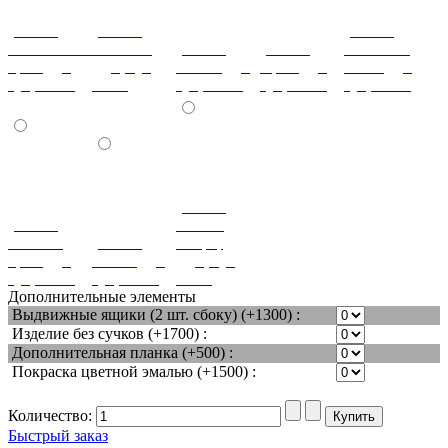
(+180%)
(+180%)
(+180%)
Итальянский
Махагон
(+180%)
(+180%)
Слоновая
орех (дуб,
(дуб, бук,
Ольха (дуб,
Орех (дуб,
кость (дуб,
бук, ясень)
ясень)
бук, ясень)
бук, ясень)
бук, ясень)
(+180%)
(+180%)
Вишня
Темный
(+180%)
оксфорд
орех (дуб,
Венге (дуб,
(дуб, бук,
бук, ясень)
бук, ясень)
ясень)
Дополнительные элементы
Выдвижные ящики (2 шт. сбоку) (+1300) :
Изделие без сучков (+1700) :
Дополнительная планка (+500) :
Покраска цветной эмалью (+1500) :
Количество:
Быстрый заказ