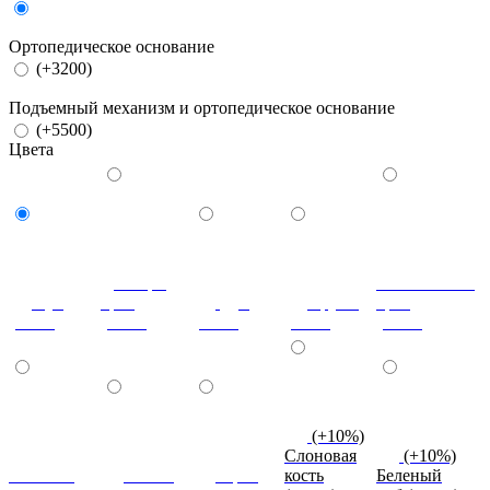
Ортопедическое основание
(+3200)
Подъемный механизм и ортопедическое основание
(+5500)
Цвета
Донскрй
Итальянский
Бук
орех
Дуб
Груша
орех
(сосна)
(сосна)
(сосна)
(сосна)
(сосна)
(+10%)
Слоновая
(+10%)
Махагон
Ольха
Орех
кость
Беленый