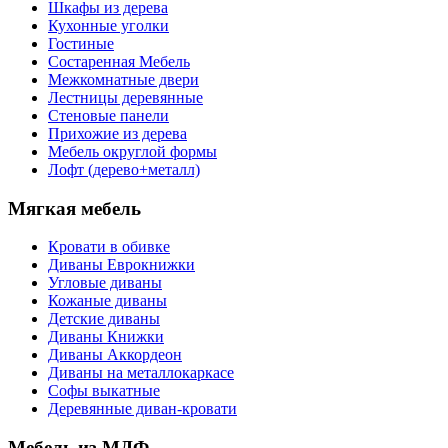
Шкафы из дерева
Кухонные уголки
Гостиные
Состаренная Мебель
Межкомнатные двери
Лестницы деревянные
Стеновые панели
Прихожие из дерева
Мебель округлой формы
Лофт (дерево+металл)
Мягкая мебель
Кровати в обивке
Диваны Еврокнижки
Угловые диваны
Кожаные диваны
Детские диваны
Диваны Книжки
Диваны Аккордеон
Диваны на металлокаркасе
Софы выкатные
Деревянные диван-кровати
Мебель из МДФ