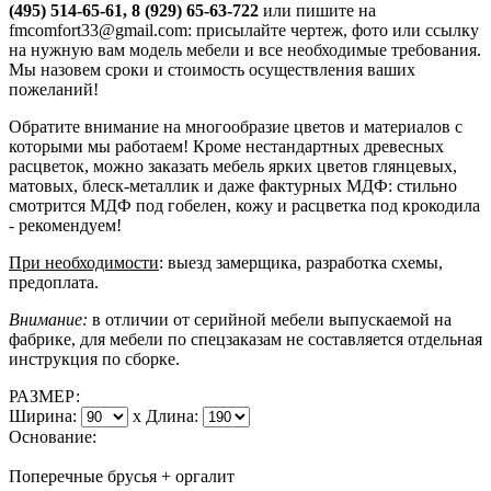
(495) 514-65-61, 8 (929) 65-63-722
или пишите на
fmcomfort33@gmail.com: присылайте чертеж, фото или ссылку
на нужную вам модель мебели и все необходимые требования.
Мы назовем сроки и стоимость осуществления ваших
пожеланий!
Обратите внимание на многообразие цветов и материалов с
которыми мы работаем! Кроме нестандартных древесных
расцветок, можно заказать мебель ярких цветов глянцевых,
матовых, блеск-металлик и даже фактурных МДФ: стильно
смотрится МДФ под гобелен, кожу и расцветка под крокодила
- рекомендуем!
При необходимости
: выезд замерщика, разработка схемы,
предоплата.
Внимание:
в отличии от серийной мебели выпускаемой на
фабрике, для мебели по спецзаказам не составляется отдельная
инструкция по сборке.
РАЗМЕР:
Ширина:
x
Длина:
Основание:
Поперечные брусья + оргалит