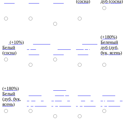
(сосна)
(сосна)
(сосна)
(сосна)
дуб (сосна)
(+180%)
(+10%)
Темный
Вишня
Беленый
Белый
орех
Венге
оксфорд
дуб (дуб,
(сосна)
(сосна)
(сосна)
(сосна)
бук, ясень)
(+180%)
(+180%)
Белый
(+180%)
Донскрй
(+180%)
(+180%)
(дуб, бук,
Бук (дуб,
орех (дуб,
Дуб (дуб,
Груша (дуб,
ясень)
бук, ясень)
бук, ясень)
бук, ясень)
бук, ясень)