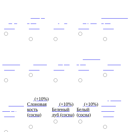
Донскрй
Итальянский
Бук
орех
Дуб
Груша
орех
(сосна)
(сосна)
(сосна)
(сосна)
(сосна)
Темный
Махагон
Ольха
Орех
орех
Венге
(сосна)
(сосна)
(сосна)
(сосна)
(сосна)
(+10%)
(+10%)
Вишня
Слоновая
(+10%)
(+10%)
Темная
оксфорд
кость
Беленый
Белый
Олива
(сосна)
(сосна)
дуб (сосна)
(сосна)
(сосна)