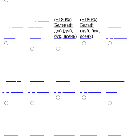
(+10%)
(+180%)
(+180%)
(+10%)
Серый
Беленый
Белый
(+180%)
Оливковый
камень
дуб (дуб,
(дуб, бук,
Бук (дуб,
(сосна)
(сосна)
бук, ясень)
ясень)
бук, ясень)
(+180%)
(+180%)
(+180%)
Донскрй
(+180%)
(+180%)
Итальянский
Махагон
орех (дуб,
Дуб (дуб,
Груша (дуб,
орех (дуб,
(дуб, бук,
бук, ясень)
бук, ясень)
бук, ясень)
бук, ясень)
ясень)
(+180%)
(+180%)
(+180%)
(+180%)
Слоновая
Темный
(+180%)