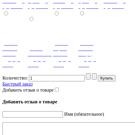
Ольха (дуб,
Орех (дуб,
кость (дуб,
орех (дуб,
Венге (дуб,
бук, ясень)
бук, ясень)
бук, ясень)
бук, ясень)
бук, ясень)
(+180%)
(+180%)
(+180%)
Темная
(+180%)
Серый
Вишня
Олива
Оливковый
камень
оксфорд
(дуб, бук,
(дуб, бук,
(дуб, бук,
(дуб, бук,
ясень)
ясень)
ясень)
ясень)
Количество:
Быстрый заказ
Добавить отзыв о товаре
Добавить отзыв о товаре
Имя (обязательное)