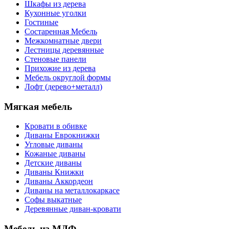
Шкафы из дерева
Кухонные уголки
Гостиные
Состаренная Мебель
Межкомнатные двери
Лестницы деревянные
Стеновые панели
Прихожие из дерева
Мебель округлой формы
Лофт (дерево+металл)
Мягкая мебель
Кровати в обивке
Диваны Еврокнижки
Угловые диваны
Кожаные диваны
Детские диваны
Диваны Книжки
Диваны Аккордеон
Диваны на металлокаркасе
Софы выкатные
Деревянные диван-кровати
Мебель из МДФ