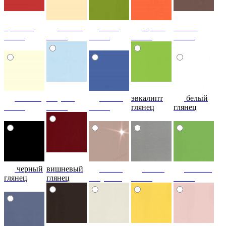
красный
ваниль
лайм
оранж
шоколад
глянец
глянец
глянец
глянец
глянец
сливки
голубой
синий
эвкалипт
белый
глянец
глянец
глянец
глянец
глянец
черный
вишневый
глянец
сталь-
яблоко-
глянец
глянец
капучино
глянец
глянец