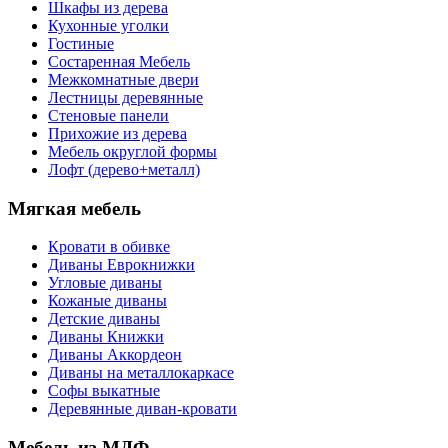
Шкафы из дерева
Кухонные уголки
Гостиные
Состаренная Мебель
Межкомнатные двери
Лестницы деревянные
Стеновые панели
Прихожие из дерева
Мебель округлой формы
Лофт (дерево+металл)
Мягкая мебель
Кровати в обивке
Диваны Еврокнижки
Угловые диваны
Кожаные диваны
Детские диваны
Диваны Книжки
Диваны Аккордеон
Диваны на металлокаркасе
Софы выкатные
Деревянные диван-кровати
Мебель из МДФ