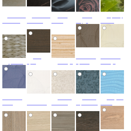
ДубСонома
ДубСонома
Роза
Роза
мрамор
Светлый
Темный
Сталь
Бордо
яблоко
304
галактика
галактика
ротанг
орех
бамбук
бронза
жемчуг
галактика
галька
галька
голубая
сизая
галактика
платина
серо-синяя
волна