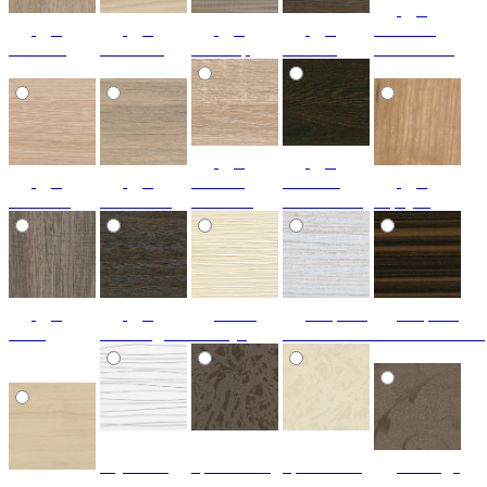
дуб
дуб
дуб
дуб
дуб
светлый
альпако
беленый
макасар
мелвил
золоченый
дуб
дуб
дуб
дуб
сонома
темный
дуб
светлый
скальный
светлый
золоченый
тортуга
дуб
дуб
шелк
зебрано
зебрано
шато
шоколадный
жемчуг
бел.золоченый
тём.золоченый
паутинка
кристаллы
кристаллы
лаванда
клен
белая
бронза
крем
бронза