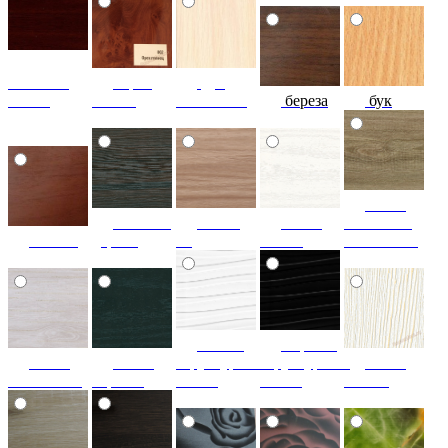
махагон-
Орех
дуб
глянец
Глянец
молочный
береза
бук
ясень
тиковое
слива
ясень
болотный
вишня
дерево
3d
белый
золоченый
белый
черный
ясень
ясень
структурный
структурный
ясень
золоченый
черный
глянец
глянец
золото