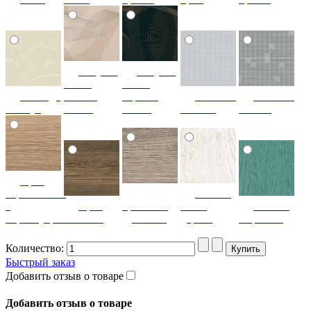
летучая
летучая
мышь
мышь
лаванда
ваниль
черный
мозаика
мозаика
жемчуг
глянец
глянец
светлая
темная
орех
королевский
патина
с
орех
ореховый
белое
патина
перламутром
светлый
дубослив
дерево
миртовая
Количество:
Быстрый заказ
Добавить отзыв о товаре
Добавить отзыв о товаре