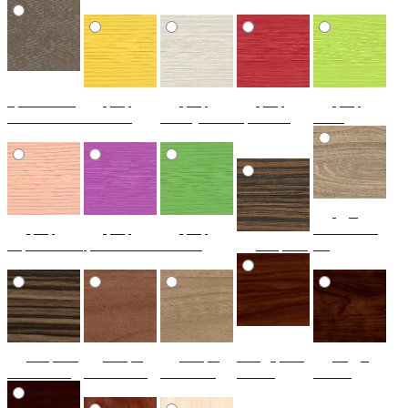
бронзовый
риф
риф
риф
риф
гобелен-9707
желтый
жемчужный
красный
лайм
дуб
риф
риф
риф
скальный-
персиковый
фиолетовый
яблоко
зебрано
гл.
зебрано
ангри
ангри
тём.дерево
кедр-
тём.глянец
тём.глянец
св.глянец
глянец
глянец