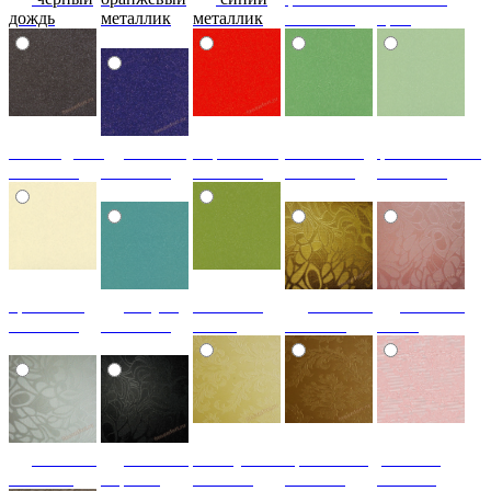
дождь
металлик
металлик
металлик
бриз
шоколадный
т.синий
морковный
салатовый
фисташковый
металлик
металлик
металлик
металлик
металлик
кремовый
лагуна
металлик
Гобелен
Гобелен
металлик
металлик
олива
Золотой
Пинк
Гобелен
Гобелен
Жемчужный
Бронзовый
розовый
Платина
Чёрный
Гобелен
Гобелен
гобелен