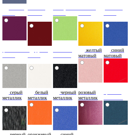
сизый-
темный-
жемчужный-
желтый-
розовый-
глянец
шоколад
глянец
глянец
глянец
фиолетовый-
рубин
эвкалипт
желтый
синий
глянец
глянец
матовый
матовый
матовый
серый
белый
черный
розовый
красный
металлик
металлик
металлик
металлик
металлик
черный
оранжевый
синий
фиолетовый
металлик