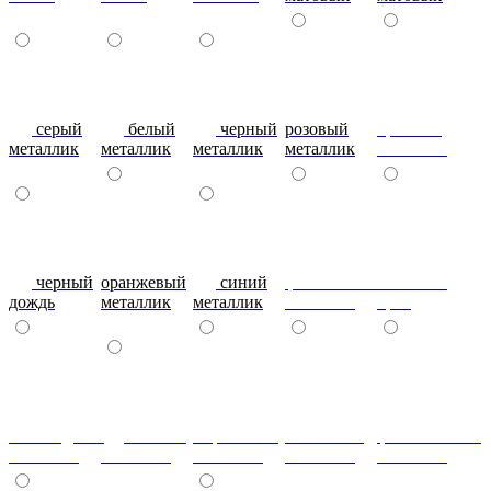
серый
белый
черный
розовый
красный
металлик
металлик
металлик
металлик
металлик
черный
оранжевый
синий
фиолетовый
металлик
дождь
металлик
металлик
металлик
бриз
шоколадный
т.синий
морковный
салатовый
фисташковый
металлик
металлик
металлик
металлик
металлик