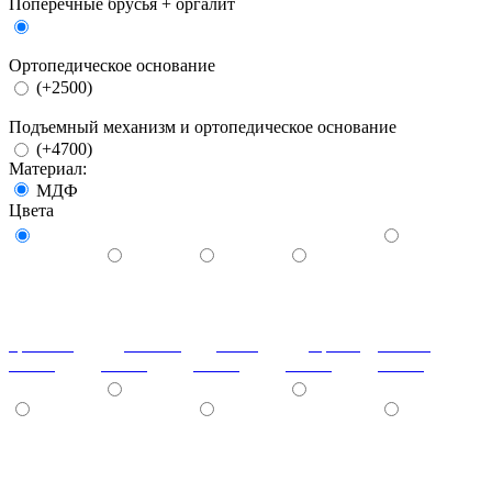
Поперечные брусья + оргалит
Ортопедическое основание
(+2500)
Подъемный механизм и ортопедическое основание
(+4700)
Материал:
МДФ
Цвета
красный
ваниль
лайм
оранж
шоколад
глянец
глянец
глянец
глянец
глянец