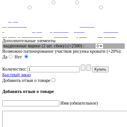
орех
королевский
патина
с
орех
ореховый
белое
патина
перламутром
светлый
дубослив
дерево
миртовая
Дополнительные элементы
выдвижные ящики (2 шт. сбоку) (+2500) :
Возможно патинирование участков рисунка кровати (+20%):
Да
Нет
Количество:
Быстрый заказ
Добавить отзыв о товаре
Добавить отзыв о товаре
Имя (обязательное)