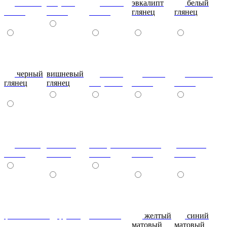
сливки
голубой
синий
эвкалипт
белый
глянец
глянец
глянец
глянец
глянец
черный
вишневый
глянец
сталь-
яблоко-
глянец
глянец
капучино
глянец
глянец
сизый-
темный-
жемчужный-
желтый-
розовый-
глянец
шоколад
глянец
глянец
глянец
фиолетовый-
рубин
эвкалипт
желтый
синий
глянец
глянец
матовый
матовый
матовый