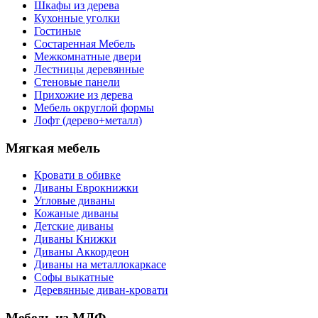
Шкафы из дерева
Кухонные уголки
Гостиные
Состаренная Мебель
Межкомнатные двери
Лестницы деревянные
Стеновые панели
Прихожие из дерева
Мебель округлой формы
Лофт (дерево+металл)
Мягкая мебель
Кровати в обивке
Диваны Еврокнижки
Угловые диваны
Кожаные диваны
Детские диваны
Диваны Книжки
Диваны Аккордеон
Диваны на металлокаркасе
Софы выкатные
Деревянные диван-кровати
Мебель из МДФ