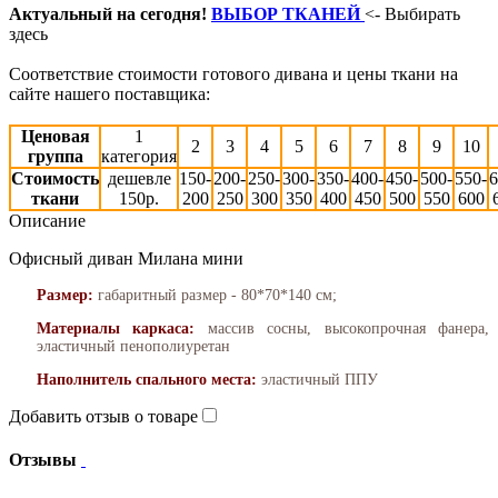
Актуальный на сегодня!
ВЫБОР ТКАНЕЙ
<- Выбирать
здесь
Соответствие стоимости готового дивана и цены ткани на
сайте нашего поставщика:
Ценовая
1
2
3
4
5
6
7
8
9
10
группа
категория
Стоимость
дешевле
150-
200-
250-
300-
350-
400-
450-
500-
550-
6
ткани
150р.
200
250
300
350
400
450
500
550
600
Описание
Офисный диван Милана мини
Размер:
габаритный размер - 80*70*140 см;
Материалы каркаса:
массив сосны, высокопрочная фанера,
эластичный пенополиуретан
Наполнитель спального места:
эластичный ППУ
Добавить отзыв о товаре
Отзывы