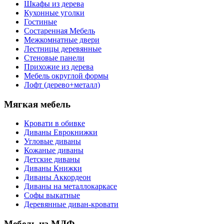
Шкафы из дерева
Кухонные уголки
Гостиные
Состаренная Мебель
Межкомнатные двери
Лестницы деревянные
Стеновые панели
Прихожие из дерева
Мебель округлой формы
Лофт (дерево+металл)
Мягкая мебель
Кровати в обивке
Диваны Еврокнижки
Угловые диваны
Кожаные диваны
Детские диваны
Диваны Книжки
Диваны Аккордеон
Диваны на металлокаркасе
Софы выкатные
Деревянные диван-кровати
Мебель из МДФ