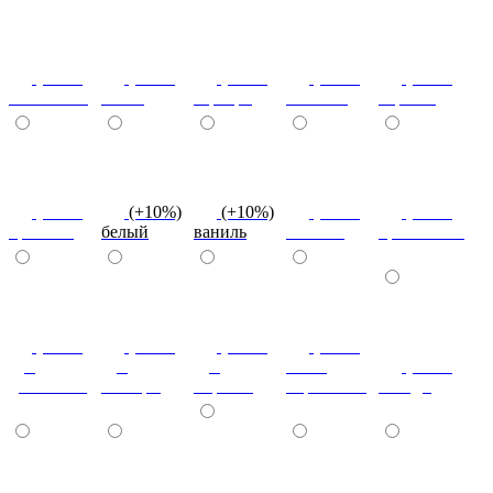
(+10%)
(+10%)
(+10%)
(+10%)
(+10%)
салатовый
титан
серебро
платина
черный
(+10%)
(+10%)
(+10%)
(+10%)
(+10%)
красный
белый
ваниль
желтый
оранжевый
(+10%)
(+10%)
(+10%)
(+10%)
дуб
дуб
дуб
ясень
(+10%)
дымчатый
кальяри
марсала
борнхольм
сканди