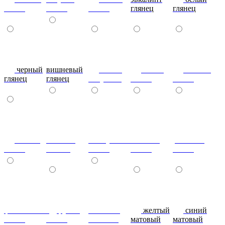
глянец
глянец
глянец
глянец
глянец
черный
вишневый
глянец
сталь-
яблоко-
глянец
глянец
капучино
глянец
глянец
сизый-
темный-
жемчужный-
желтый-
розовый-
глянец
шоколад
глянец
глянец
глянец
фиолетовый-
рубин
эвкалипт
желтый
синий
глянец
глянец
матовый
матовый
матовый