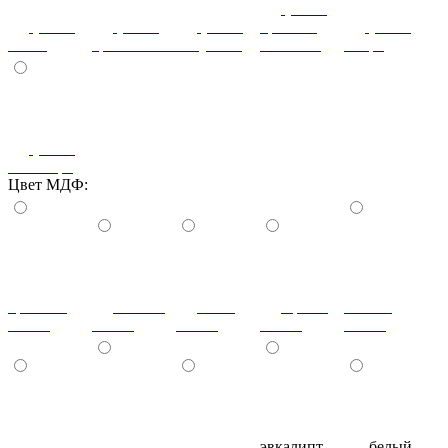
(+10%)
(+10%)
(+10%)
(+10%)
кремона
(+10%)
слива
трансильвания
капучино
шампань
интра
(+10%)
пальмира
Цвет МДФ:
красный
ваниль
лайм
оранж
шоколад
глянец
глянец
глянец
глянец
глянец
сливки
голубой
синий
эвкалипт
белый