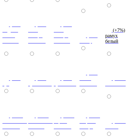
(+7%)
(+7%)
(+7%)
индиан
ноче
ноче
(+7%)
эбони
ногаро
ногаро
(+7%)
рамух
темный
светлый
темный
пикар
белый
(+7%)
(+7%)
(+7%)
(+7%)
венге
(+10%)
туя
туя светлая
туя темная
светлый
коко-боло
(+10%)
(+10%)
(+10%)
(+20%)
ясень шимо
ясень шимо
береза
зебрано
(+10%)
светлый
темный
снежная
сахара
cиний