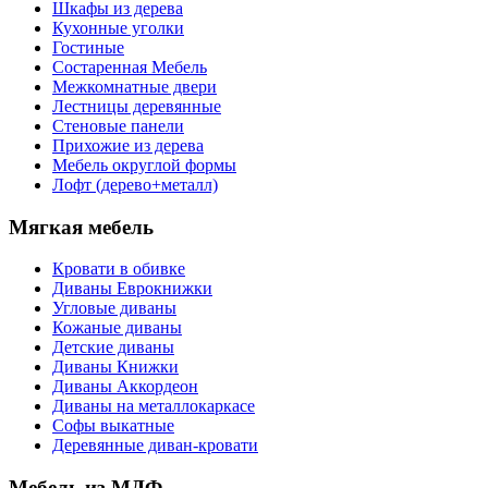
Шкафы из дерева
Кухонные уголки
Гостиные
Состаренная Мебель
Межкомнатные двери
Лестницы деревянные
Стеновые панели
Прихожие из дерева
Мебель округлой формы
Лофт (дерево+металл)
Мягкая мебель
Кровати в обивке
Диваны Еврокнижки
Угловые диваны
Кожаные диваны
Детские диваны
Диваны Книжки
Диваны Аккордеон
Диваны на металлокаркасе
Софы выкатные
Деревянные диван-кровати
Мебель из МДФ