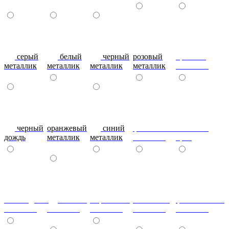
серый
белый
черный
розовый
красный
металлик
металлик
металлик
металлик
металлик
черный
оранжевый
синий
фиолетовый
металлик
дождь
металлик
металлик
металлик
бриз
шоколадный
т.синий
морковный
салатовый
фисташковый
металлик
металлик
металлик
металлик
металлик