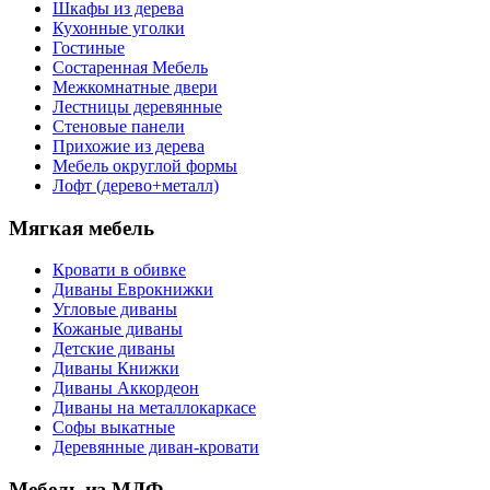
Шкафы из дерева
Кухонные уголки
Гостиные
Состаренная Мебель
Межкомнатные двери
Лестницы деревянные
Стеновые панели
Прихожие из дерева
Мебель округлой формы
Лофт (дерево+металл)
Мягкая мебель
Кровати в обивке
Диваны Еврокнижки
Угловые диваны
Кожаные диваны
Детские диваны
Диваны Книжки
Диваны Аккордеон
Диваны на металлокаркасе
Софы выкатные
Деревянные диван-кровати
Мебель из МДФ