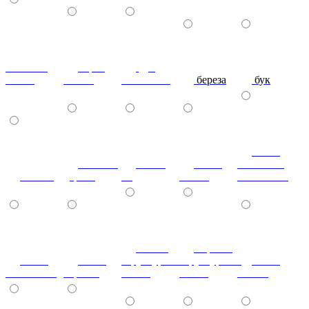
махагон-
Орех
дуб
глянец
Глянец
молочный
береза
бук
ясень
тиковое
слива
ясень
болотный
вишня
дерево
3d
белый
золоченый
белый
черный
ясень
ясень
структурный
структурный
ясень
золоченый
черный
глянец
глянец
золото