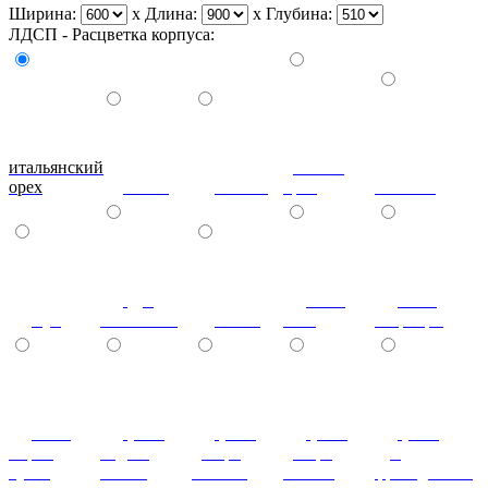
Ширина:
x
Длина:
x
Глубина:
ЛДСП - Расцветка корпуса:
итальянский
донской
орех
ольха
вишня
орех
махагон
дуб
ноче
ноче
бук
молочный
венге
экко
гварнери
ноче
(+7%)
(+7%)
(+7%)
(+7%)
мария
бодега
дезира
дезира
дуб
луиза
белый
светлая
темная
французский