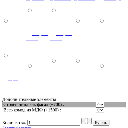
клен
белая
бронза
крем
бронза
летучая
летучая
мышь
мышь
лаванда
ваниль
черный
мозаика
мозаика
жемчуг
глянец
глянец
светлая
темная
орех
королевский
патина
с
орех
ореховый
белое
патина
перламутром
светлый
дубослив
дерево
миртовая
Дополнительные элементы
Столешница как фасад (+700) :
Весь комод из МДФ (+1500) :
Количество: