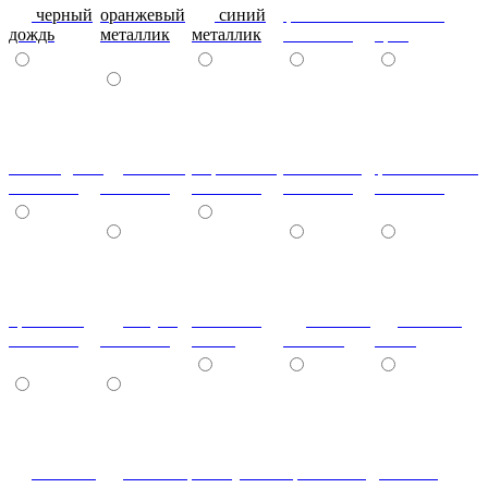
черный
оранжевый
синий
фиолетовый
металлик
дождь
металлик
металлик
металлик
бриз
шоколадный
т.синий
морковный
салатовый
фисташковый
металлик
металлик
металлик
металлик
металлик
кремовый
лагуна
металлик
Гобелен
Гобелен
металлик
металлик
олива
Золотой
Пинк
Гобелен
Гобелен
Жемчужный
Бронзовый
розовый