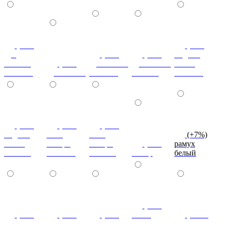
(+7%)
(+7%)
дуб
(+7%)
(+7%)
индиан
кельтик
(+7%)
дуб сонома
дуб сонома
эбони
светлый
дуб сонома
светлый
темный
светлый
(+7%)
(+7%)
(+7%)
индиан
ноче
ноче
(+7%)
эбони
ногаро
ногаро
(+7%)
рамух
темный
светлый
темный
пикар
белый
(+7%)
(+7%)
(+7%)
(+7%)
венге
(+10%)
туя
туя светлая
туя темная
светлый
коко-боло