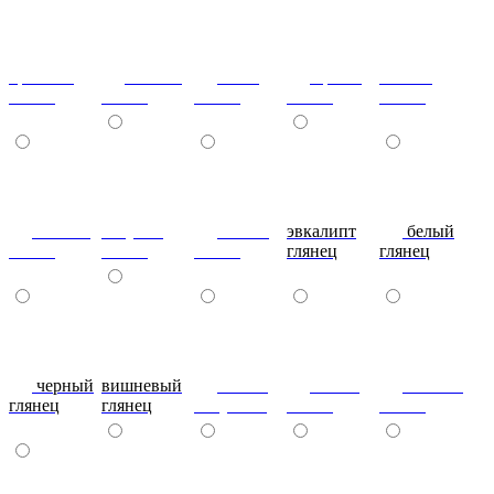
красный
ваниль
лайм
оранж
шоколад
глянец
глянец
глянец
глянец
глянец
сливки
голубой
синий
эвкалипт
белый
глянец
глянец
глянец
глянец
глянец
черный
вишневый
глянец
сталь-
яблоко-
глянец
глянец
капучино
глянец
глянец