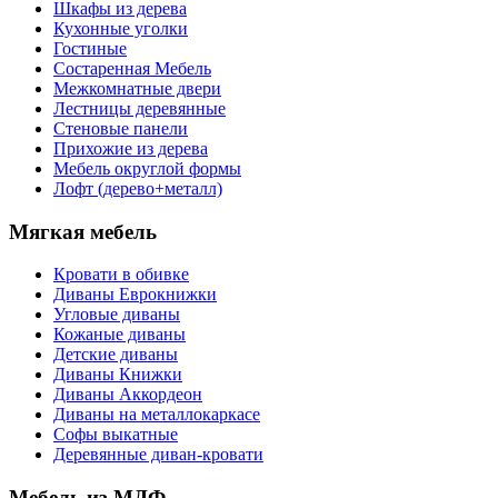
Шкафы из дерева
Кухонные уголки
Гостиные
Состаренная Мебель
Межкомнатные двери
Лестницы деревянные
Стеновые панели
Прихожие из дерева
Мебель округлой формы
Лофт (дерево+металл)
Мягкая мебель
Кровати в обивке
Диваны Еврокнижки
Угловые диваны
Кожаные диваны
Детские диваны
Диваны Книжки
Диваны Аккордеон
Диваны на металлокаркасе
Софы выкатные
Деревянные диван-кровати
Мебель из МДФ