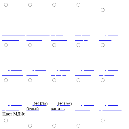
(+10%)
(+10%)
(+10%)
(+20%)
ясень шимо
ясень шимо
береза
зебрано
(+10%)
светлый
темный
снежная
сахара
cиний
(+10%)
(+10%)
(+10%)
(+10%)
(+10%)
салатовый
титан
серебро
платина
черный
(+10%)
(+10%)
(+10%)
(+10%)
(+10%)
красный
белый
ваниль
желтый
оранжевый
Цвет МДФ: