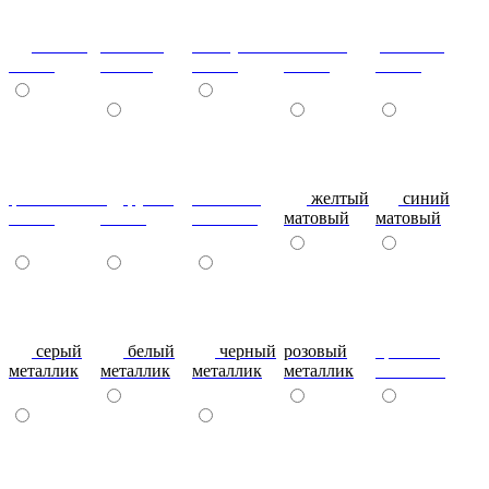
сизый-
темный-
жемчужный-
желтый-
розовый-
глянец
шоколад
глянец
глянец
глянец
фиолетовый-
рубин
эвкалипт
желтый
синий
глянец
глянец
матовый
матовый
матовый
серый
белый
черный
розовый
красный
металлик
металлик
металлик
металлик
металлик