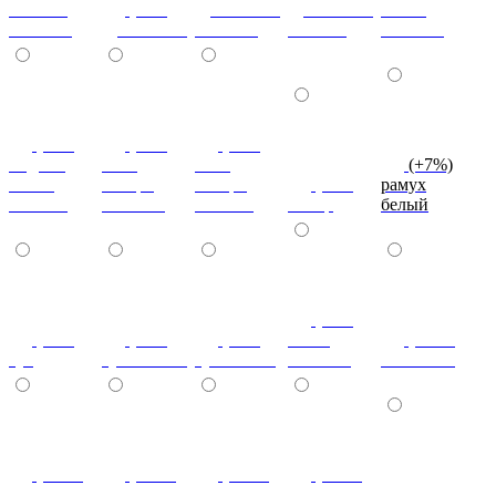
кельтик
(+7%)
дуб сонома
дуб сонома
эбони
светлый
дуб сонома
светлый
темный
светлый
(+7%)
(+7%)
(+7%)
индиан
ноче
ноче
(+7%)
эбони
ногаро
ногаро
(+7%)
рамух
темный
светлый
темный
пикар
белый
(+7%)
(+7%)
(+7%)
(+7%)
венге
(+10%)
туя
туя светлая
туя темная
светлый
коко-боло
(+10%)
(+10%)
(+10%)
(+20%)
ясень шимо
ясень шимо
береза
зебрано
(+10%)