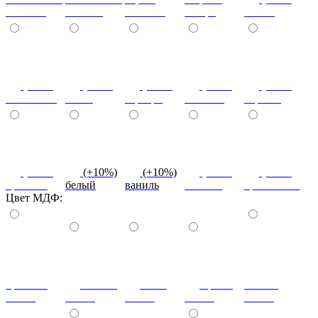
светлый
темный
снежная
сахара
cиний
(+10%)
(+10%)
(+10%)
(+10%)
(+10%)
салатовый
титан
серебро
платина
черный
(+10%)
(+10%)
(+10%)
(+10%)
(+10%)
красный
белый
ваниль
желтый
оранжевый
Цвет МДФ:
красный
ваниль
лайм
оранж
шоколад
глянец
глянец
глянец
глянец
глянец