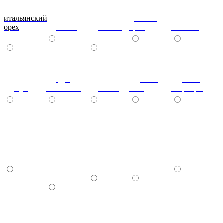
итальянский
донской
орех
ольха
вишня
орех
махагон
дуб
ноче
ноче
бук
молочный
венге
экко
гварнери
ноче
(+7%)
(+7%)
(+7%)
(+7%)
мария
бодега
дезира
дезира
дуб
луиза
белый
светлая
темная
французский
(+7%)
(+7%)
дуб
(+7%)
(+7%)
индиан