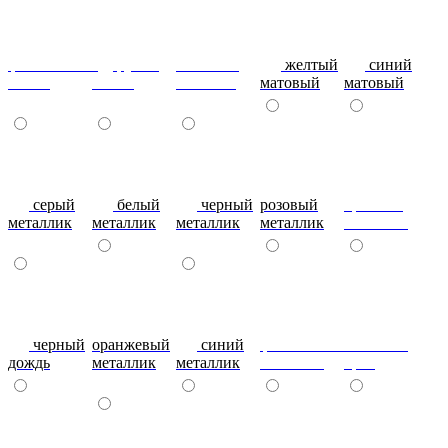
фиолетовый-
рубин
эвкалипт
желтый
синий
глянец
глянец
матовый
матовый
матовый
серый
белый
черный
розовый
красный
металлик
металлик
металлик
металлик
металлик
черный
оранжевый
синий
фиолетовый
металлик
дождь
металлик
металлик
металлик
бриз