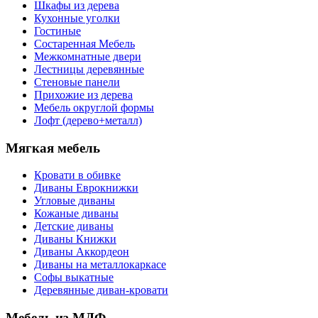
Шкафы из дерева
Кухонные уголки
Гостиные
Состаренная Мебель
Межкомнатные двери
Лестницы деревянные
Стеновые панели
Прихожие из дерева
Мебель округлой формы
Лофт (дерево+металл)
Мягкая мебель
Кровати в обивке
Диваны Еврокнижки
Угловые диваны
Кожаные диваны
Детские диваны
Диваны Книжки
Диваны Аккордеон
Диваны на металлокаркасе
Софы выкатные
Деревянные диван-кровати
Мебель из МДФ