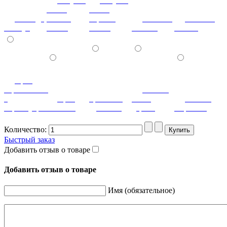
летучая
летучая
мышь
мышь
лаванда
ваниль
черный
мозаика
мозаика
жемчуг
глянец
глянец
светлая
темная
орех
королевский
патина
с
орех
ореховый
белое
патина
перламутром
светлый
дубослив
дерево
миртовая
Количество:
Быстрый заказ
Добавить отзыв о товаре
Добавить отзыв о товаре
Имя (обязательное)