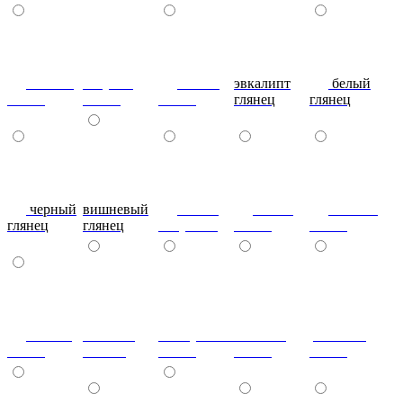
сливки
голубой
синий
эвкалипт
белый
глянец
глянец
глянец
глянец
глянец
черный
вишневый
глянец
сталь-
яблоко-
глянец
глянец
капучино
глянец
глянец
сизый-
темный-
жемчужный-
желтый-
розовый-
глянец
шоколад
глянец
глянец
глянец