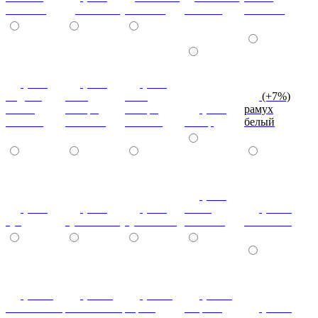
светлый
дуб сонома
светлый
темный
светлый
(+7%)
(+7%)
(+7%)
индиан
ноче
ноче
(+7%)
эбони
ногаро
ногаро
(+7%)
рамух
темный
светлый
темный
пикар
белый
(+7%)
(+7%)
(+7%)
(+7%)
венге
(+10%)
туя
туя светлая
туя темная
светлый
коко-боло
(+10%)
(+10%)
(+10%)
(+20%)
ясень шимо
ясень шимо
береза
зебрано
(+10%)