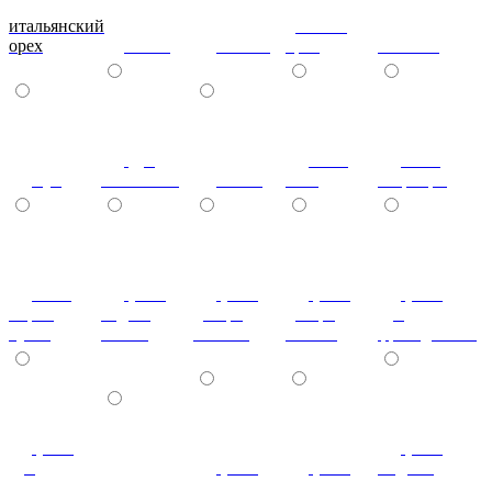
итальянский
донской
орех
ольха
вишня
орех
махагон
дуб
ноче
ноче
бук
молочный
венге
экко
гварнери
ноче
(+7%)
(+7%)
(+7%)
(+7%)
мария
бодега
дезира
дезира
дуб
луиза
белый
светлая
темная
французский
(+7%)
(+7%)
дуб
(+7%)
(+7%)
индиан
кельтик
(+7%)
дуб сонома
дуб сонома
эбони