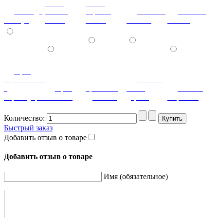
мышь
мышь
лаванда
ваниль
черный
мозаика
мозаика
жемчуг
глянец
глянец
светлая
темная
орех
королевский
патина
с
орех
ореховый
белое
патина
перламутром
светлый
дубослив
дерево
миртовая
Количество:
Быстрый заказ
Добавить отзыв о товаре
Добавить отзыв о товаре
Имя (обязательное)