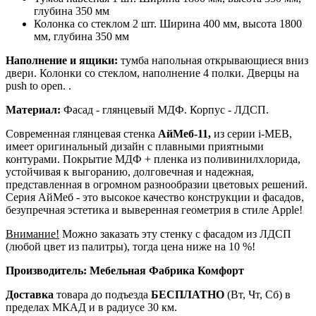
глубина 350 мм
Колонка со стеклом 2 шт. Ширина 400 мм, высота 1800
мм, глубина 350 мм
Наполнение и ящики:
тумба напольная открывающиеся вниз
двери. Колонки со стеклом, наполнение 4 полки. Дверцы на
push to open. .
Материал:
Фасад - глянцевый МДФ. Корпус - ЛДСП.
Современная глянцевая стенка
АйМеб-11,
из серии i-MEB,
имеет оригинальный дизайн с плавными приятными
контурами. Покрытие МДФ + пленка из поливинилхлорида,
устойчивая к выгоранию, долговечная и надежная,
представленная в огромном разнообразии цветовых решений.
Серия АйМеб - это высокое качество конструкции и фасадов,
безупречная эстетика и выверенная геометрия в стиле Apple!
Внимание!
Можно заказать эту стенку с фасадом из ЛДСП
(любой цвет из палитры), тогда цена ниже на 10 %!
Производитель: Мебельная Фабрика Комфорт
Доставка
товара до подъезда
БЕСПЛАТНО
(Вт, Чт, Сб) в
пределах МКАД и в радиусе 30 км.