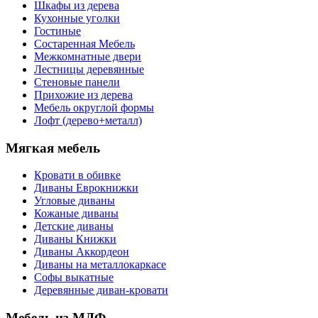
Шкафы из дерева
Кухонные уголки
Гостиные
Состаренная Мебель
Межкомнатные двери
Лестницы деревянные
Стеновые панели
Прихожие из дерева
Мебель округлой формы
Лофт (дерево+металл)
Мягкая мебель
Кровати в обивке
Диваны Еврокнижки
Угловые диваны
Кожаные диваны
Детские диваны
Диваны Книжки
Диваны Аккордеон
Диваны на металлокаркасе
Софы выкатные
Деревянные диван-кровати
Мебель из МДФ