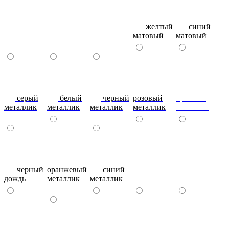
фиолетовый-
рубин
эвкалипт
желтый
синий
глянец
глянец
матовый
матовый
матовый
серый
белый
черный
розовый
красный
металлик
металлик
металлик
металлик
металлик
черный
оранжевый
синий
фиолетовый
металлик
дождь
металлик
металлик
металлик
бриз