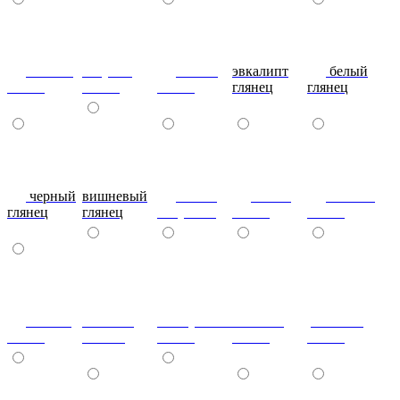
сливки
голубой
синий
эвкалипт
белый
глянец
глянец
глянец
глянец
глянец
черный
вишневый
глянец
сталь-
яблоко-
глянец
глянец
капучино
глянец
глянец
сизый-
темный-
жемчужный-
желтый-
розовый-
глянец
шоколад
глянец
глянец
глянец