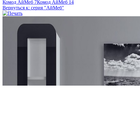
Комод АйМеб 7
Комод АйМеб 14
Вернуться к: серия "АйМеб"