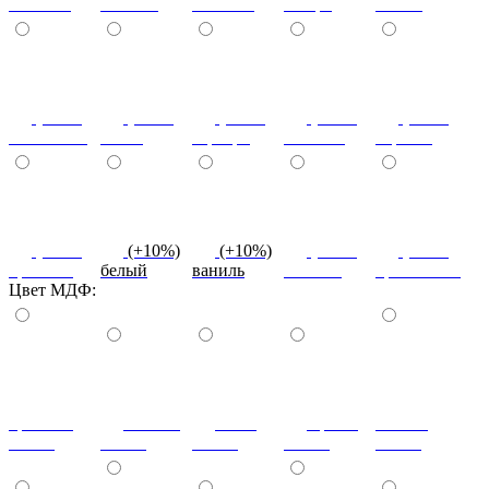
светлый
темный
снежная
сахара
cиний
(+10%)
(+10%)
(+10%)
(+10%)
(+10%)
салатовый
титан
серебро
платина
черный
(+10%)
(+10%)
(+10%)
(+10%)
(+10%)
красный
белый
ваниль
желтый
оранжевый
Цвет МДФ:
красный
ваниль
лайм
оранж
шоколад
глянец
глянец
глянец
глянец
глянец